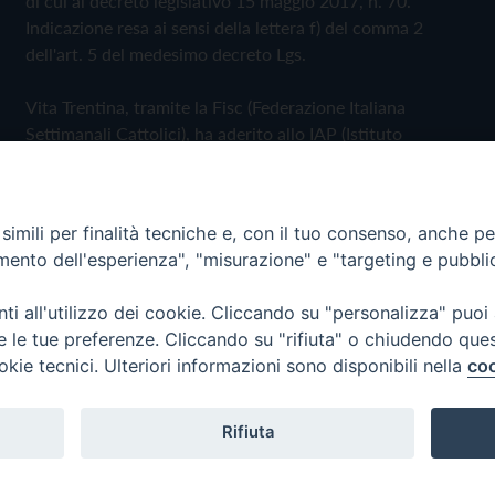
di cui al decreto legislativo 15 maggio 2017, n. 70.
Indicazione resa ai sensi della lettera f) del comma 2
dell'art. 5 del medesimo decreto Lgs.
Vita Trentina, tramite la Fisc (Federazione Italiana
Settimanali Cattolici), ha aderito allo IAP (Istituto
dell'Autodisciplina Pubblicitaria) accettando il Codice di
Autodisciplina della Comunicazione Commerciale
imili per finalità tecniche e, con il tuo consenso, anche per 
Privacy Policy
Cookie Policy
amento dell'esperienza", "misurazione" e "targeting e pubbli
i all'utilizzo dei cookie. Cliccando su "personalizza" puoi
 Trentina Editrice
re le tue preferenze. Cliccando su "rifiuta" o chiudendo que
okie tecnici. Ulteriori informazioni sono disponibili nella
coo
Rifiuta