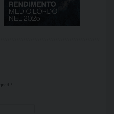
egnati
*