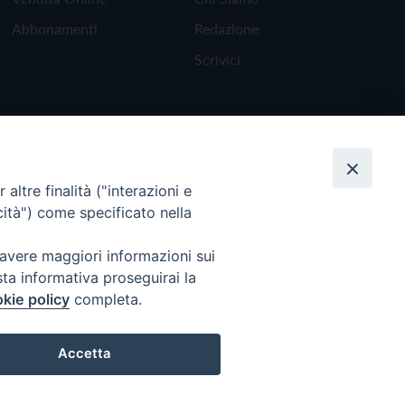
Abbonamenti
Redazione
Scrivici
altre finalità ("interazioni e
cità") come specificato nella
 avere maggiori informazioni sui
sta informativa proseguirai la
kie policy
completa.
Torna all'inizio
Accetta
Preferenze Cookie