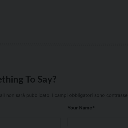
thing To Say?
mail non sarà pubblicato.
I campi obbligatori sono contrass
Your Name
*