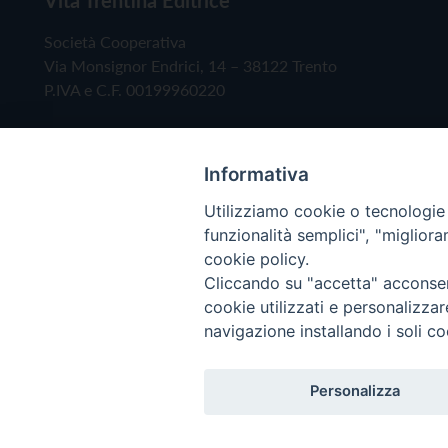
Società Cooperativa
Via Monsignor Endrici, 14 – 38122 Trento
P.IVA e C.F. 00199960220
Informativa
Utilizziamo cookie o tecnologie s
funzionalità semplici", "miglior
cookie policy.
Cliccando su "accetta" acconsent
Copyright © 2019 - Tutti i diritti riservati - Vita
cookie utilizzati e personalizza
navigazione installando i soli co
Privacy Policy
Personalizza