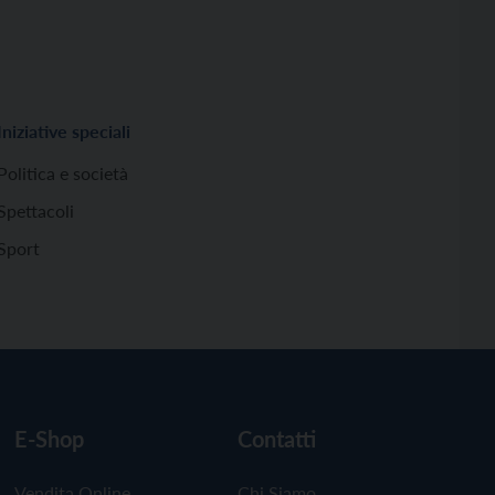
Iniziative speciali
Politica e società
Spettacoli
Sport
E-Shop
Contatti
Vendita Online
Chi Siamo