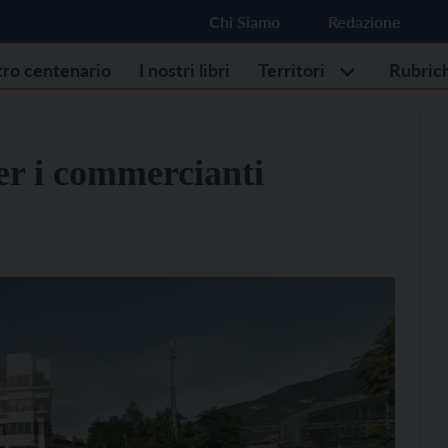
Chi Siamo
Redazione
stro centenario
I nostri libri
Territori
Rubric
er i commercianti