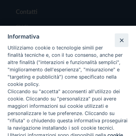
Contatti
Chi Siamo
Informativa
Redazione
Scrivici
Utilizziamo cookie o tecnologie simili per
finalità tecniche e, con il tuo consenso, anche per
altre finalità ("interazioni e funzionalità semplici",
"miglioramento dell'esperienza", "misurazione" e
"targeting e pubblicità") come specificato nella
cookie policy.
Copyright © 2019 - Tutti i diritti riservati - Vit
Cliccando su "accetta" acconsenti all'utilizzo dei
Trentina Editrice
cookie. Cliccando su "personalizza" puoi avere
maggiori informazioni sui cookie utilizzati e
Privacy Policy
personalizzare le tue preferenze. Cliccando su
Torna all'inizi
"rifiuta" o chiudendo questa informativa proseguirai
la navigazione installando i soli cookie tecnici.
Ulteriori informazioni sono disponibili nella
cookie