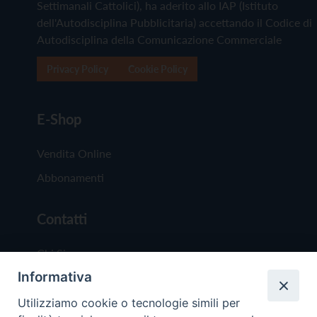
Settimanali Cattolici), ha aderito allo IAP (Istituto
dell'Autodisciplina Pubblicitaria) accettando il Codice di
Autodisciplina della Comunicazione Commerciale
Privacy Policy
Cookie Policy
E-Shop
Vendita Online
Abbonamenti
Contatti
Chi Siamo
Informativa
Redazione
Scrivici
Utilizziamo cookie o tecnologie simili per