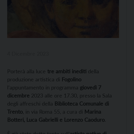
4 Dicembre 2023
Porterà alla luce
tre ambiti inediti
della
produzione artistica di
Fogolino
l’appuntamento in programma
giovedì 7
dicembre
2023 alle ore 17.30, presso la Sala
degli affreschi della
Biblioteca Comunale di
Trento
, in via Roma 55, a cura di
Marina
Botteri, Luca Gabrielli e Lorenzo Caoduro
.
È già stato detto tanto sull’
artista nativo di