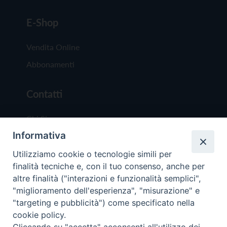
E-Shop
Vendita Online
Abbonamenti
Contatti
Chi Siamo
Informativa
Redazione
Scrivici
Utilizziamo cookie o tecnologie simili per
finalità tecniche e, con il tuo consenso, anche per
altre finalità ("interazioni e funzionalità semplici",
"miglioramento dell'esperienza", "misurazione" e
"targeting e pubblicità") come specificato nella
cookie policy.
Copyright © 2019 - Tutti i diritti riservati - Vit