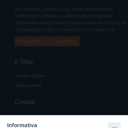
Vita Trentina, tramite la Fisc (Federazione Italiana
Settimanali Cattolici), ha aderito allo IAP (Istituto
dell'Autodisciplina Pubblicitaria) accettando il Codice di
Autodisciplina della Comunicazione Commerciale
Privacy Policy
Cookie Policy
E-Shop
Vendita Online
Abbonamenti
Contatti
Chi Siamo
Informativa
Redazione