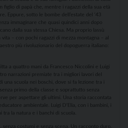
n figlio di papà che, mentre i ragazzi della sua età
re. Eppure, sotto le bombe dell’estate del ‘43
 senza immaginare che quasi quindici anni dopo
scano dalla sua stessa Chiesa. Ma proprio lassù
à vita – con pochi ragazzi di mezza montagna – al
aestro più rivoluzionario del dopoguerra italiano:
itta a quattro mani da Francesco Niccolini e Luigi
o narrazioni premiate tra i migliori lavori del
 di una scuola nei boschi, dove si fa lezione tra i
, senza primo della classe e soprattutto senza
rve per aspettare gli ultimi. Una storia raccontata
educatore ambientale. Luigi D’Elia, con i bambini, i
i tra la natura e i banchi di scuola.
, senza costumi e senza scena. Un racconto duro,