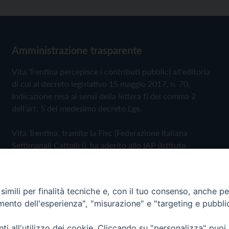
Amministrazione trasparente
Vita Trentina percepisce i contributi pubblici all'editoria
di cui al decreto legislativo 15 maggio 2017, n. 70.
Indicazione resa ai sensi della lettera f) del comma 2
dell'art. 5 del medesimo decreto Lgs.
Vita Trentina, tramite la Fisc (Federazione Italiana
Settimanali Cattolici), ha aderito allo IAP (Istituto
dell'Autodisciplina Pubblicitaria) accettando il Codice di
Autodisciplina della Comunicazione Commerciale
imili per finalità tecniche e, con il tuo consenso, anche per 
Privacy Policy
Cookie Policy
amento dell'esperienza", "misurazione" e "targeting e pubbli
i all'utilizzo dei cookie. Cliccando su "personalizza" puoi