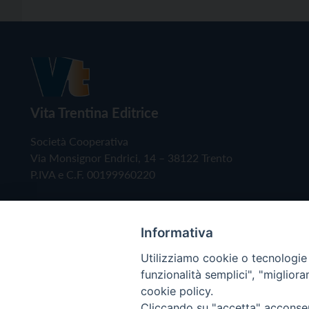
Vita Trentina Editrice
Società Cooperativa
Via Monsignor Endrici, 14 – 38122 Trento
P.IVA e C.F. 00199960220
Informativa
Utilizziamo cookie o tecnologie s
funzionalità semplici", "miglior
cookie policy.
Cliccando su "accetta" acconsent