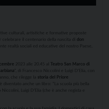
iziative culturali, artistiche e formative proposte
 celebrare il centenario della nascita di
don
ante realtà sociali ed educative del nostro Paese,
icembre
2023 alle 20.45 al
Teatro San Marco di
arbiana
“, di Francesco Niccolini e Luigi D’Elia, con
anno, che rilegge la
storia del Priore
e è diventato anche un libro: “La scuola più bella
Niccolini, Luigi D’Elia (che è anche regista e
con la scuola e la sua famiglia. I domestici di casa