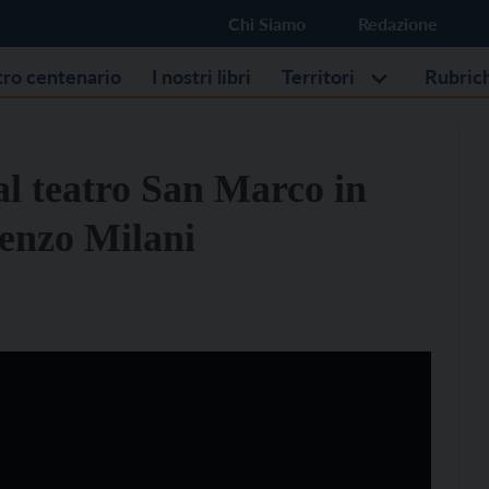
Chi Siamo
Redazione
stro centenario
I nostri libri
Territori
Rubric
l teatro San Marco in
renzo Milani