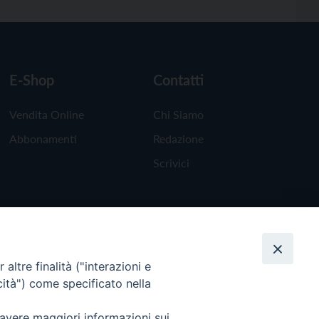
E-Shop
Contatti
Vendita Online
Chi Siamo
Abbonamenti
Redazione
Scrivici
altre finalità ("interazioni e
cità") come specificato nella
 avere maggiori informazioni sui