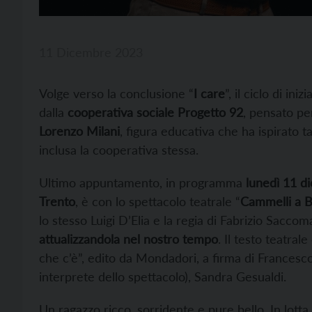
11 Dicembre 2023
Volge verso la conclusione “
I care
”, il ciclo di in
dalla
cooperativa sociale Progetto 92
, pensato per
Lorenzo Milani
, figura educativa che ha ispirato t
inclusa la cooperativa stessa.
Ultimo appuntamento, in programma
lunedì 11 d
Trento
, è con lo spettacolo teatrale “
Cammelli a B
lo stesso Luigi D’Elia e la regia di Fabrizio Saccom
attualizzandola nel nostro tempo
. Il testo teatral
che c’è”, edito da Mondadori, a firma di Francesco 
interprete dello spettacolo), Sandra Gesualdi.
Un ragazzo ricco, sorridente e pure bello. In lotta 