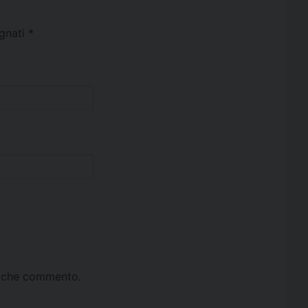
egnati
*
ta che commento.