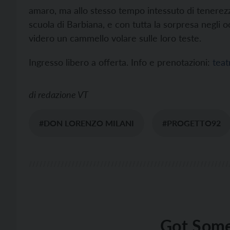
amaro, ma allo stesso tempo intessuto di tenerezza
scuola di Barbiana, e con tutta la sorpresa negli o
videro un cammello volare sulle loro teste.
Ingresso libero a offerta. Info e prenotazioni:
tea
di
redazione VT
#DON LORENZO MILANI
#PROGETTO92
Got Some