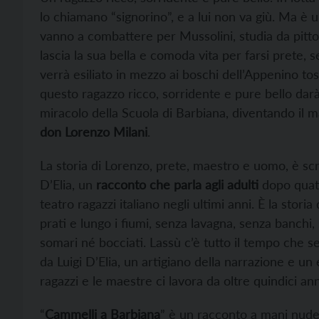
lo chiamano “signorino”, e a lui non va giù. Ma è u
vanno a combattere per Mussolini, studia da pitto
lascia la sua bella e comoda vita per farsi prete,
verrà esiliato in mezzo ai boschi dell’Appenino to
questo ragazzo ricco, sorridente e pure bello dar
miracolo della Scuola di Barbiana, diventando il m
don Lorenzo Milani
.
La storia di Lorenzo, prete, maestro e uomo, è scr
D’Elia, un
racconto che parla agli adulti
dopo quattr
teatro ragazzi italiano negli ultimi anni. È la storia
prati e lungo i fiumi, senza lavagna, senza banchi
somari né bocciati. Lassù c’è tutto il tempo che se
da Luigi D’Elia, un artigiano della narrazione e un 
ragazzi e le maestre ci lavora da oltre quindici ann
“
Cammelli a Barbiana
” è un racconto a mani nude