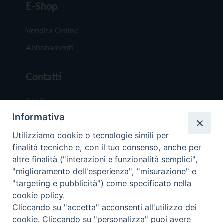
E-Shop
Vendita Online
Abbonamenti
Contatti
Chi Siamo
Informativa
Redazione
Scrivici
Utilizziamo cookie o tecnologie simili per
finalità tecniche e, con il tuo consenso, anche per
altre finalità ("interazioni e funzionalità semplici",
"miglioramento dell'esperienza", "misurazione" e
"targeting e pubblicità") come specificato nella
cookie policy.
Copyright © 2019 - Tutti i diritti riservati - Vit
Cliccando su "accetta" acconsenti all'utilizzo dei
Trentina Editrice
cookie. Cliccando su "personalizza" puoi avere