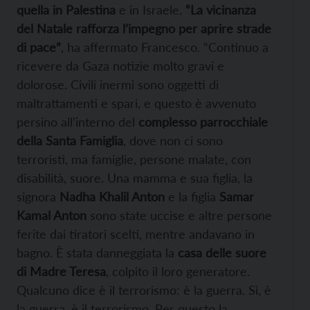
quella in Palestina
e in Israele.
“La vicinanza
del Natale rafforza l’impegno per aprire strade
di pace”
, ha affermato Francesco. “Continuo a
ricevere da Gaza notizie molto gravi e
dolorose. Civili inermi sono oggetti di
maltrattamenti e spari, e questo è avvenuto
persino all’interno del
complesso parrocchiale
della Santa Famiglia
, dove non ci sono
terroristi, ma famiglie, persone malate, con
disabilità, suore. Una mamma e sua figlia, la
signora
Nadha Khalil Anton
e la figlia
Samar
Kamal Anton
sono state uccise e altre persone
ferite dai tiratori scelti, mentre andavano in
bagno. È stata danneggiata la
casa delle suore
di Madre Teresa
, colpito il loro generatore.
Qualcuno dice è il terrorismo: è la guerra. Sì, è
la guerra, è il terrorismo. Per questo la