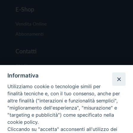
E-Shop
Vendita Online
Abbonamenti
Contatti
Chi Siamo
Informativa
Redazione
Scrivici
Utilizziamo cookie o tecnologie simili per
finalità tecniche e, con il tuo consenso, anche per
altre finalità ("interazioni e funzionalità semplici",
"miglioramento dell'esperienza", "misurazione" e
"targeting e pubblicità") come specificato nella
cookie policy.
Copyright © 2019 - Tutti i diritti riservati - Vit
Cliccando su "accetta" acconsenti all'utilizzo dei
Trentina Editrice