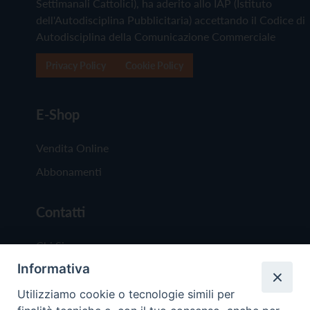
Settimanali Cattolici), ha aderito allo IAP (Istituto
dell'Autodisciplina Pubblicitaria) accettando il Codice di
Autodisciplina della Comunicazione Commerciale
Privacy Policy
Cookie Policy
E-Shop
Vendita Online
Abbonamenti
Contatti
Chi Siamo
Informativa
Redazione
Scrivici
Utilizziamo cookie o tecnologie simili per