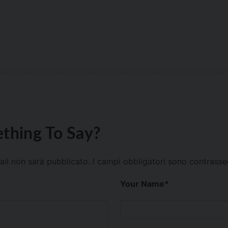
thing To Say?
mail non sarà pubblicato.
I campi obbligatori sono contrass
Your Name
*