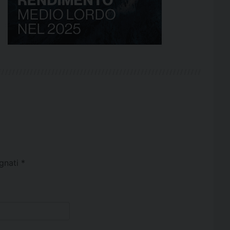
egnati
*