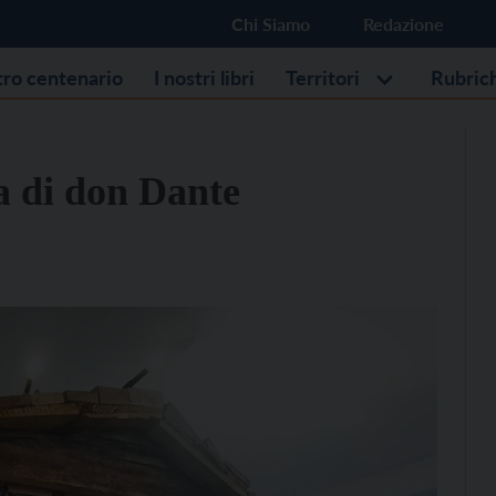
Chi Siamo
Redazione
stro centenario
I nostri libri
Territori
Rubric
a di don Dante