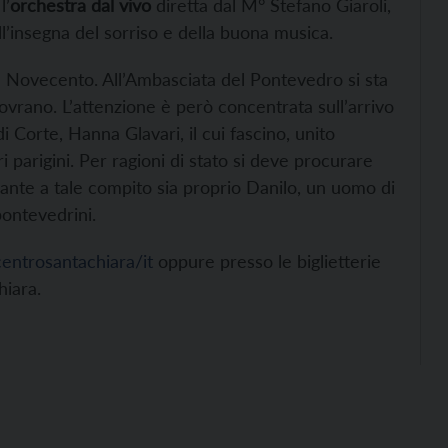
l’
orchestra dal vivo
diretta dal M° Stefano Giaroli,
’insegna del sorriso e della buona musica.
del Novecento. All’Ambasciata del Pontevedro si sta
ovrano. L’attenzione è però concentrata sull’arrivo
i Corte, Hanna Glavari, il cui fascino, unito
i parigini. Per ragioni di stato si deve procurare
pirante a tale compito sia proprio Danilo, un uomo di
pontevedrini.
entrosantachiara/it
oppure presso le biglietterie
hiara.