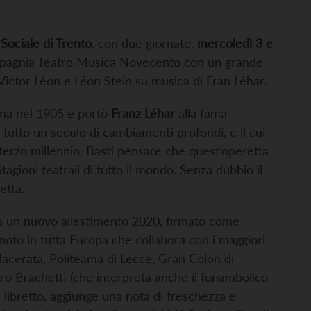
Sociale di Trento
, con due giornate,
mercoledì 3 e
ompagnia Teatro Musica Novecento con un grande
Victor Léon e Léon Stein su musica di Fran Léhar.
nna nel 1905 e portò
Franz Léhar
alla fama
o tutto un secolo di cambiamenti profondi, e il cui
terzo millennio. Basti pensare che quest’operetta
Stagioni teatrali di tutto il mondo. Senza dubbio il
etta.
 un nuovo allestimento 2020, firmato come
oto in tutta Europa che collabora con i maggiori
i Macerata, Politeama di Lecce, Gran Colon di
dro Brachetti (che interpreta anche il funambolico
 libretto, aggiunge una nota di freschezza e