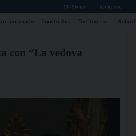
Chi Siamo
Redazione
stro centenario
I nostri libri
Territori
Rubric
tta con “La vedova