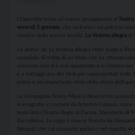
2 Gennaio 2024
L’Operetta torna ad essere protagonista al
Teatro 
venerdì 5 gennaio
, che vedranno sul palco la c
classico dello scorso secolo:
La Vedova allegra
di 
La ‘prima’ de La Vedova allegra ebbe luogo a Vie
mondiale. Si tratta di un titolo che ha attraversat
successo non si è mai appannato e si rinnova nel 
è a tutt’oggi uno dei titoli più rappresentati nelle 
primo e più importante titolo della storia dell’oper
La Compagnia Teatro Musica Novecento presenta
scenografie e costumi da Artemio Cabassi, nome n
teatri lirici (Teatro Regio di Parma, Sferisterio d
Barcellona). La regia è invece firmata da Alessan
Niegus), che col consueto garbo e nel rispetto del