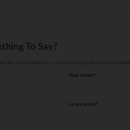
thing To Say?
mail non sarà pubblicato.
I campi obbligatori sono contrass
Your Name
*
La tua email
*