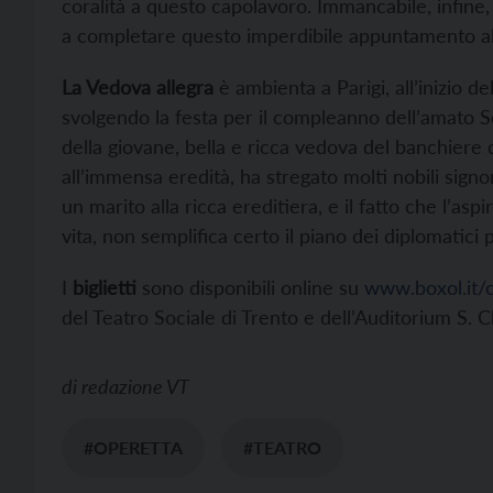
coralità a questo capolavoro. Immancabile, infine, 
a completare questo imperdibile appuntamento all
La Vedova allegra
è ambienta a Parigi, all’inizio 
svolgendo la festa per il compleanno dell’amato S
della giovane, bella e ricca vedova del banchiere d
all’immensa eredità, ha stregato molti nobili signor
un marito alla ricca ereditiera, e il fatto che l’as
vita, non semplifica certo il piano dei diplomatici 
I
biglietti
sono disponibili online su
www.boxol.it/c
del Teatro Sociale di Trento e dell’Auditorium S. C
di
redazione VT
#OPERETTA
#TEATRO