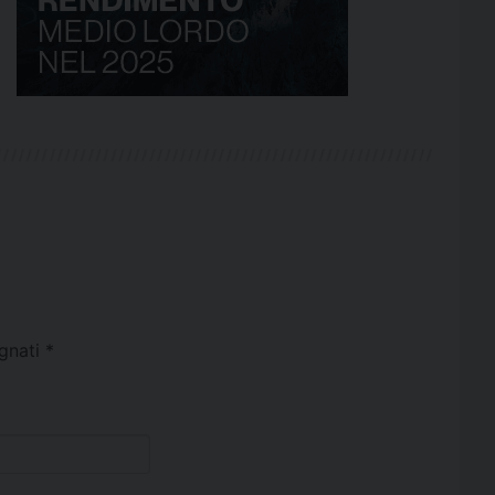
egnati
*