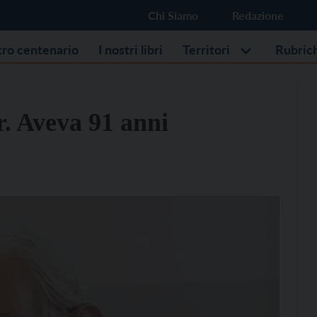
Chi Siamo
Redazione
stro centenario
I nostri libri
Territori
Rubric
. Aveva 91 anni