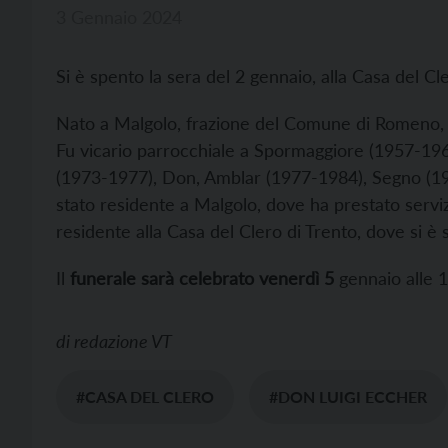
3 Gennaio 2024
Si è spento la sera del 2 gennaio, alla Casa del Cl
Nato a Malgolo, frazione del Comune di Romeno, in
Fu vicario parrocchiale a Spormaggiore (1957-196
(1973-1977), Don, Amblar (1977-1984), Segno (198
stato residente a Malgolo, dove ha prestato serv
residente alla Casa del Clero di Trento, dove si è 
Il
funerale sarà celebrato venerdì 5
gennaio alle 1
di
redazione VT
#CASA DEL CLERO
#DON LUIGI ECCHER