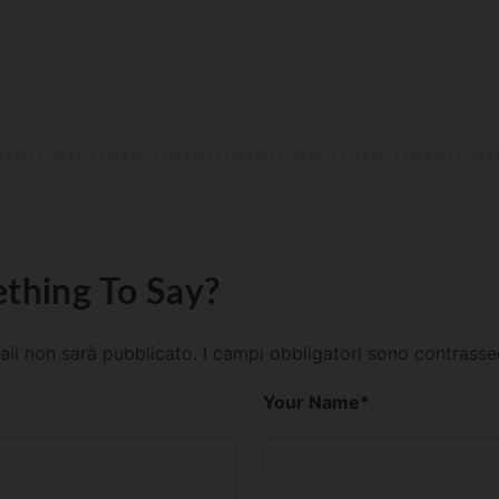
thing To Say?
mail non sarà pubblicato.
I campi obbligatori sono contrass
Your Name
*