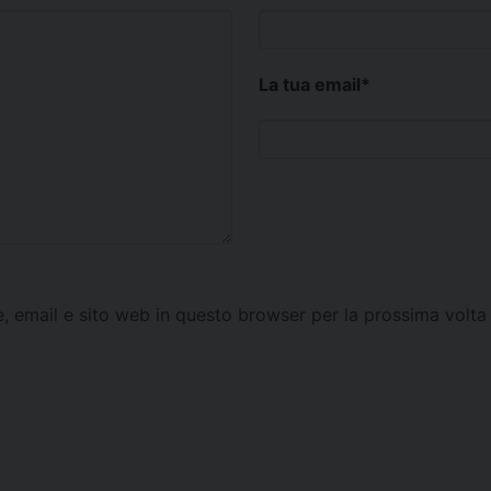
La tua email
*
e, email e sito web in questo browser per la prossima vol