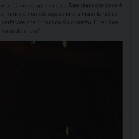
o che abbiamo sempre saputo.
Fare domande bene è
 del futuro è non più sapere fare a mano la radice
rificare che il risultato sia corretto. E per fare
 naturale a iosa”.