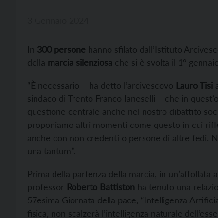
3 Gennaio 2024
In
300 persone
hanno sfilato dall’Istituto Arcives
della
marcia silenziosa
che si è svolta il 1° gennai
“È necessario – ha detto l’arcivescovo
Lauro Tisi
a
sindaco di Trento Franco Ianeselli – che in quest’o
questione centrale anche nel nostro dibattito soci
proponiamo altri momenti come questo in cui rifl
anche con non credenti o persone di altre fedi.
una tantum”.
Prima della partenza della marcia, in un’affollata a
professor
Roberto Battiston
ha tenuto una relazi
57esima Giornata della pace, “Intelligenza Artificia
fisica, non scalzerà l’intelligenza naturale dell’es