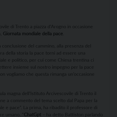
covile di Trento a piazza d’Arogno in occasione
o,
Giornata mondiale della pace
.
 conclusione del cammino, alla presenza del
ra della storia la pace torni ad essere una
ale e politico, per cui come Chiesa trentina ci
ettere insieme sul nostro impegno per la pace
 Non vogliamo che questa rimanga un’occasione
ula magna dell’Istituto Arcivescovile di Trento il
one a commento del tema scelto dal Papa per la
le e pace”. La prima, ha ribadito il professore di
sere umano. “
ChatGpt
– ha detto Battiston parlando