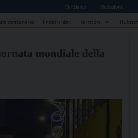
Chi Siamo
Redazione
stro centenario
I nostri libri
Territori
Rubric
iornata mondiale della