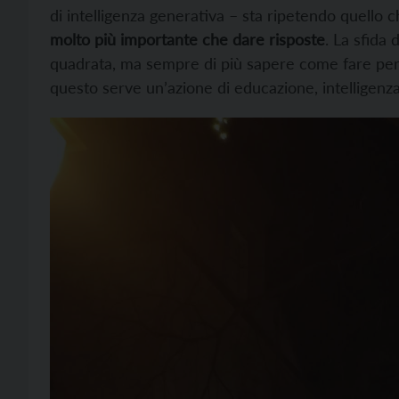
di intelligenza generativa – sta ripetendo quell
molto più importante che dare risposte
. La sfida
quadrata, ma sempre di più sapere come fare per ve
questo serve un’azione di educazione, intelligenza