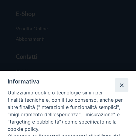
E-Shop
Vendita Online
Abbonamenti
Contatti
Chi Siamo
Informativa
Redazione
Scrivici
Utilizziamo cookie o tecnologie simili per
finalità tecniche e, con il tuo consenso, anche per
altre finalità ("interazioni e funzionalità semplici",
"miglioramento dell'esperienza", "misurazione" e
"targeting e pubblicità") come specificato nella
cookie policy.
Copyright © 2019 - Tutti i diritti riservati - Vit