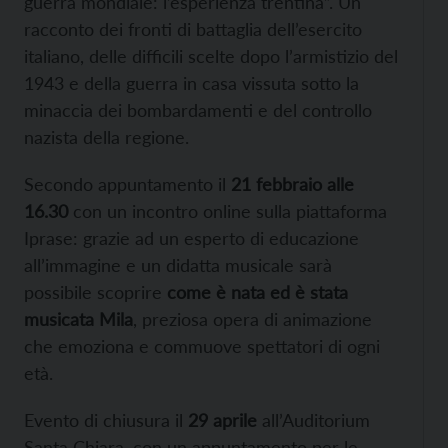
guerra mondiale: l’esperienza trentina”. Un
racconto dei fronti di battaglia dell’esercito
italiano, delle difficili scelte dopo l’armistizio del
1943 e della guerra in casa vissuta sotto la
minaccia dei bombardamenti e del controllo
nazista della regione.
Secondo appuntamento il
21 febbraio alle
16.30
con un incontro online sulla piattaforma
Iprase: grazie ad un esperto di educazione
all’immagine e un didatta musicale sarà
possibile scoprire
come è nata ed è stata
musicata Mila
, preziosa opera di animazione
che emoziona e commuove spettatori di ogni
età.
Evento di chiusura il
29 aprile
all’Auditorium
Santa Chiara, con un appuntamento per le