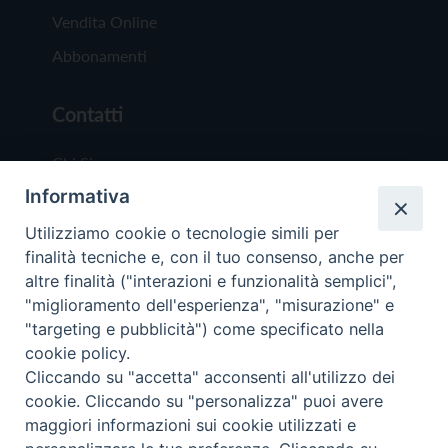
Vendita Online
Abbonamenti
Contatti
Chi Siamo
Informativa
Redazione
Scrivici
Utilizziamo cookie o tecnologie simili per
finalità tecniche e, con il tuo consenso, anche per
altre finalità ("interazioni e funzionalità semplici",
"miglioramento dell'esperienza", "misurazione" e
"targeting e pubblicità") come specificato nella
cookie policy.
Copyright © 2019 - Tutti i diritti riservati - Vit
Cliccando su "accetta" acconsenti all'utilizzo dei
Trentina Editrice
cookie. Cliccando su "personalizza" puoi avere
maggiori informazioni sui cookie utilizzati e
Privacy Policy