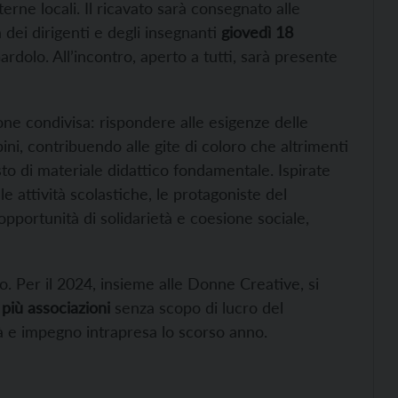
rne locali. Il ricavato sarà consegnato alle
 dei dirigenti e degli insegnanti
giovedì 18
Gardolo. All’incontro, aperto a tutti, sarà presente
sione condivisa: rispondere alle esigenze delle
ni, contribuendo alle gite di coloro che altrimenti
o di materiale didattico fondamentale. Ispirate
le attività scolastiche, le protagoniste del
pportunità di solidarietà e coesione sociale,
o. Per il 2024, insieme alle Donne Creative, si
più associazioni
senza scopo di lucro del
età e impegno intrapresa lo scorso anno.