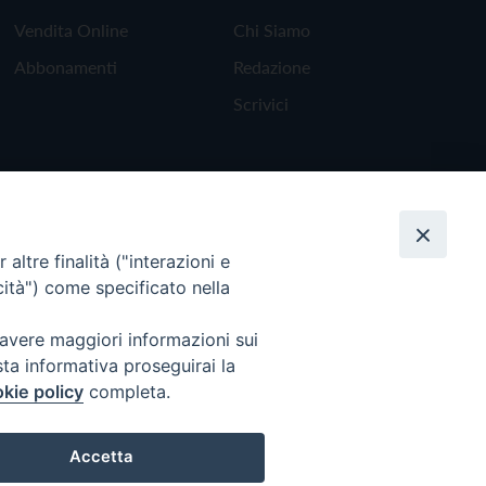
Vendita Online
Chi Siamo
Abbonamenti
Redazione
Scrivici
altre finalità ("interazioni e
cità") come specificato nella
 avere maggiori informazioni sui
sta informativa proseguirai la
kie policy
completa.
Torna all'inizio
Accetta