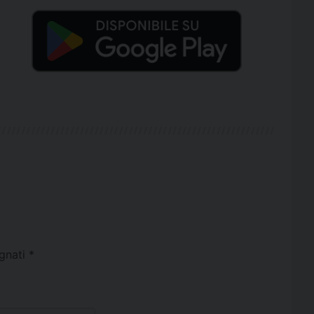
egnati
*