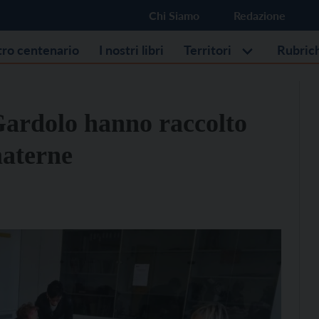
Chi Siamo
Redazione
stro centenario
I nostri libri
Territori
Rubric
Gardolo hanno raccolto
materne