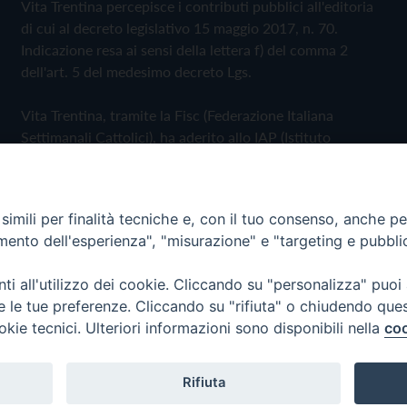
Vita Trentina percepisce i contributi pubblici all'editoria
di cui al decreto legislativo 15 maggio 2017, n. 70.
Indicazione resa ai sensi della lettera f) del comma 2
dell'art. 5 del medesimo decreto Lgs.
Vita Trentina, tramite la Fisc (Federazione Italiana
Settimanali Cattolici), ha aderito allo IAP (Istituto
dell'Autodisciplina Pubblicitaria) accettando il Codice di
Autodisciplina della Comunicazione Commerciale
imili per finalità tecniche e, con il tuo consenso, anche per 
Privacy Policy
Cookie Policy
amento dell'esperienza", "misurazione" e "targeting e pubbli
i all'utilizzo dei cookie. Cliccando su "personalizza" puoi
 Trentina Editrice
re le tue preferenze. Cliccando su "rifiuta" o chiudendo que
okie tecnici. Ulteriori informazioni sono disponibili nella
coo
Rifiuta