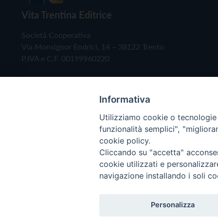
Vita Trentina Editrice
Società Cooperativa
Via Monsignor Endrici, 14 – 38122 Trento
P.IVA e C.F. 00199960220
Informativa
Utilizziamo cookie o tecnologie s
funzionalità semplici", "miglior
cookie policy.
Cliccando su "accetta" acconsent
Copyright © 2019 - Tutti i diritti riservati - Vita
cookie utilizzati e personalizza
navigazione installando i soli co
Privacy Policy
Personalizza