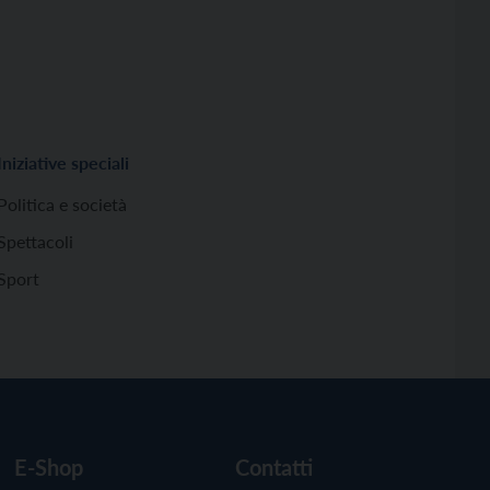
Iniziative speciali
Politica e società
Spettacoli
Sport
E-Shop
Contatti