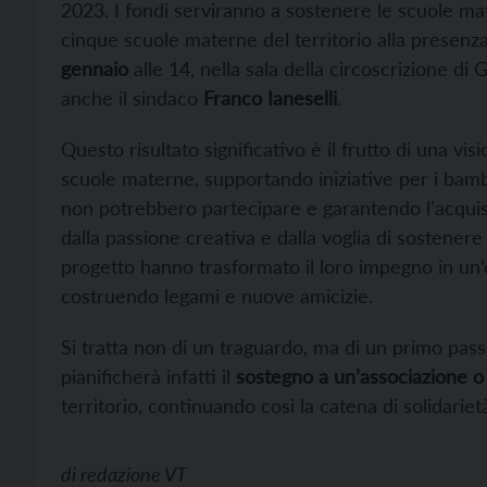
2023. I fondi serviranno a sostenere le scuole mate
cinque scuole materne del territorio alla presenza
gennaio
alle 14, nella sala della circoscrizione di 
anche il sindaco
Franco Ianeselli
.
Questo risultato significativo è il frutto di una vi
scuole materne, supportando iniziative per i bambi
non potrebbero partecipare e garantendo l’acquist
dalla passione creativa e dalla voglia di sostenere 
progetto hanno trasformato il loro impegno in un’o
costruendo legami e nuove amicizie.
Si tratta non di un traguardo, ma di un primo pass
pianificherà infatti il
sostegno a un’associazione o 
territorio, continuando così la catena di solidari
di
redazione VT