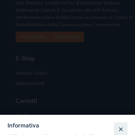
Vita Trentina, tramite la Fisc (Federazione Italiana
Settimanali Cattolici), ha aderito allo IAP (Istituto
dell'Autodisciplina Pubblicitaria) accettando il Codice di
Autodisciplina della Comunicazione Commerciale
Privacy Policy
Cookie Policy
E-Shop
Vendita Online
Abbonamenti
Contatti
Chi Siamo
Informativa
Redazione