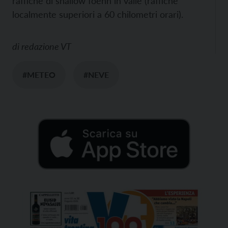
raffiche di shallow foehn in valle (raffiche
localmente superiori a 60 chilometri orari).
di
redazione VT
#METEO
#NEVE