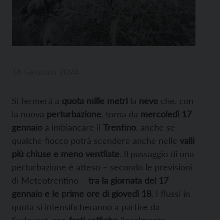
16 Gennaio 2024
Si fermerà a
quota mille metri
la
neve
che, con
la nuova
perturbazione
, torna da
mercoledì 17
gennaio
a imbiancare il
Trentino
, anche se
qualche fiocco potrà scendere anche nelle
valli
più chiuse e meno ventilate
. Il passaggio di una
perturbazione è atteso – secondo le previsioni
di Meteotrentino –
tra la giornata del 17
gennaio e le prime ore di giovedì 18
. I flussi in
quota si intensificheranno a partire da
Sudovest, con
forti raffiche
(localmente