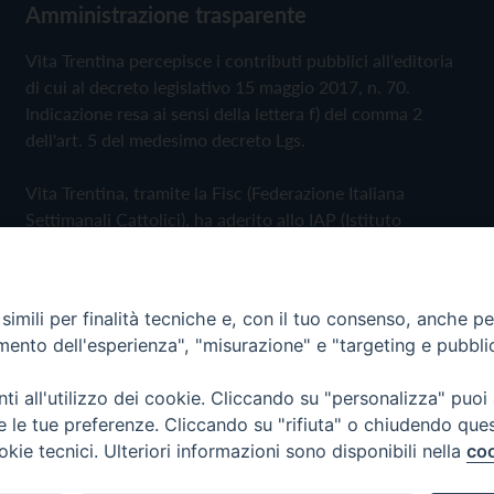
Amministrazione trasparente
Vita Trentina percepisce i contributi pubblici all'editoria
di cui al decreto legislativo 15 maggio 2017, n. 70.
Indicazione resa ai sensi della lettera f) del comma 2
dell'art. 5 del medesimo decreto Lgs.
Vita Trentina, tramite la Fisc (Federazione Italiana
Settimanali Cattolici), ha aderito allo IAP (Istituto
dell'Autodisciplina Pubblicitaria) accettando il Codice di
Autodisciplina della Comunicazione Commerciale
imili per finalità tecniche e, con il tuo consenso, anche per 
Privacy Policy
Cookie Policy
amento dell'esperienza", "misurazione" e "targeting e pubbli
i all'utilizzo dei cookie. Cliccando su "personalizza" puoi
 Trentina Editrice
re le tue preferenze. Cliccando su "rifiuta" o chiudendo que
okie tecnici. Ulteriori informazioni sono disponibili nella
coo