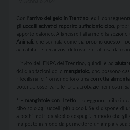
19 Gennaio 2024
Con l’
arrivo del gelo in Trentino
, ed il conseguen
gli
uccelli selvatici reperire sufficiente cibo
, prop
apporto calorico. A lanciare l’allarme è la sezione 
Animali
, che segnala come sia proprio questo il per
agli abitati, speranzosi di trovare qualcosa da mang
L’invito dell’ENPA del Trentino, quindi, è ad
aiutare
delle abitazioni delle
mangiatoie
, che possono esse
rifocillarsi, e “fornendo loro una
corretta aliment
potendo osservare le loro acrobazie nei nostri giard
“Le
mangiatoie con il tetto
proteggono il cibo in c
cibo solo agli uccelli più piccoli. Se si dispone di
a pochi metri da siepi o cespugli, in modo che gli 
ma poste in modo da permettere un’ampia visuale,