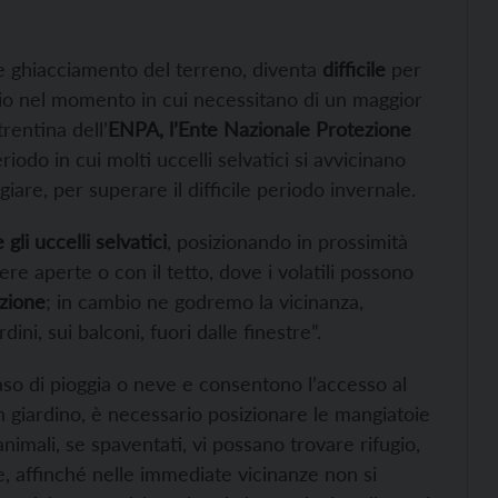
te ghiacciamento del terreno, diventa
difficile
per
rio nel momento in cui necessitano di un maggior
trentina dell’
ENPA, l’Ente Nazionale Protezione
iodo in cui molti uccelli selvatici si avvicinano
iare, per superare il difficile periodo invernale.
 gli uccelli selvatici
, posizionando in prossimità
re aperte o con il tetto, dove i volatili possono
azione
; in cambio ne godremo la vicinanza,
ini, sui balconi, fuori dalle finestre”.
aso di pioggia o neve e consentono l’accesso al
 un giardino, è necessario posizionare le mangiatoie
animali, se spaventati, vi possano trovare rifugio,
 affinché nelle immediate vicinanze non si