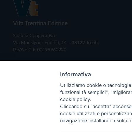
Vita Trentina Editrice
Società Cooperativa
Via Monsignor Endrici, 14 – 38122 Trento
P.IVA e C.F. 00199960220
Informativa
Utilizziamo cookie o tecnologie s
funzionalità semplici", "miglior
cookie policy.
Cliccando su "accetta" acconsent
Copyright © 2019 - Tutti i diritti riservati - Vita
cookie utilizzati e personalizza
navigazione installando i soli co
Privacy Policy