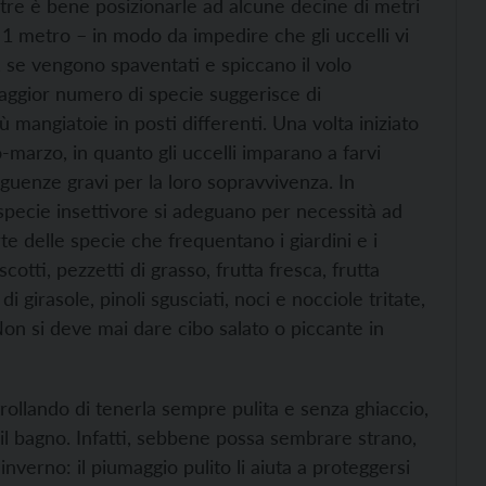
ltre è bene posizionarle ad alcune decine di metri
 1 metro – in modo da impedire che gli uccelli vi
 se vengono spaventati e spiccano il volo
maggior numero di specie suggerisce di
ù mangiatoie in posti differenti. Una volta iniziato
o-marzo, in quanto gli uccelli imparano a farvi
uenze gravi per la loro sopravvivenza. In
specie insettivore si adeguano per necessità ad
rte delle specie che frequentano i giardini e i
cotti, pezzetti di grasso, frutta fresca, frutta
 girasole, pinoli sgusciati, noci e nocciole tritate,
Non si deve mai dare cibo salato o piccante in
trollando di tenerla sempre pulita e senza ghiaccio,
 il bagno. Infatti, sebbene possa sembrare strano,
inverno: il piumaggio pulito li aiuta a proteggersi