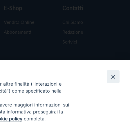
E-Shop
Contatti
Vendita Online
Chi Siamo
Abbonamenti
Redazione
Scrivici
altre finalità ("interazioni e
cità") come specificato nella
 avere maggiori informazioni sui
sta informativa proseguirai la
kie policy
completa.