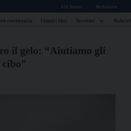
Chi Siamo
Redazione
stro centenario
I nostri libri
Territori
Rubric
o il gelo: “Aiutiamo gli
e cibo”