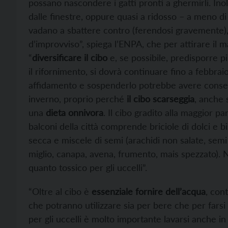
possano nascondere i gatti pronti a ghermirli. Ino
dalle finestre, oppure quasi a ridosso – a meno di
vadano a sbattere contro (ferendosi gravemente),
d’improvviso”, spiega l’ENPA, che per attirare il 
“
diversificare il cibo
e, se possibile, predisporre pi
il rifornimento, si dovrà continuare fino a febbrai
affidamento e sospenderlo potrebbe avere conseg
inverno, proprio perché
il cibo scarseggia
, anche 
una
dieta onnivora
. Il cibo gradito alla maggior pa
balconi della città comprende briciole di dolci e bis
secca e miscele di semi (arachidi non salate, semi di
miglio, canapa, avena, frumento, mais spezzato). 
quanto tossico per gli uccelli”.
“Oltre al cibo è
essenziale fornire dell’acqua
, con
che potranno utilizzare sia per bere che per farsi
per gli uccelli è molto importante lavarsi anche in 