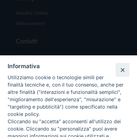
Vendita Online
Abbonamenti
Contatti
Chi Siamo
Informativa
Redazione
Scrivici
Utilizziamo cookie o tecnologie simili per
finalità tecniche e, con il tuo consenso, anche per
altre finalità ("interazioni e funzionalità semplici",
"miglioramento dell'esperienza", "misurazione" e
"targeting e pubblicità") come specificato nella
cookie policy.
Copyright © 2019 - Tutti i diritti riservati - Vit
Cliccando su "accetta" acconsenti all'utilizzo dei
Trentina Editrice
cookie. Cliccando su "personalizza" puoi avere
maggiori informazioni sui cookie utilizzati e