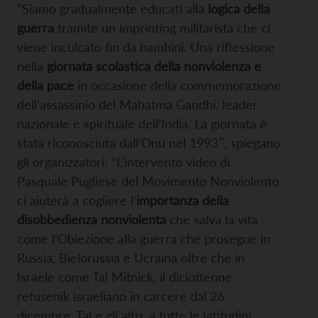
“Siamo gradualmente educati alla
logica della
guerra
tramite un imprinting militarista che ci
viene inculcato fin da bambini. Una riflessione
nella
giornata scolastica della nonviolenza e
della pace
in occasione della commemorazione
dell’assassinio del Mahatma Gandhi, leader
nazionale e spirituale dell’India. La giornata è
stata riconosciuta dall’Onu nel 1993″, spiegano
gli organizzatori: “L’intervento video di
Pasquale Pugliese del Movimento Nonviolento
ci aiuterà a cogliere l’
importanza della
disobbedienza nonviolenta
che salva la vita
come l’Obiezione alla guerra che prosegue in
Russia, Bielorussia e Ucraina oltre che in
Israele come Tal Mitnick, il diciottenne
refusenik israeliano in carcere dal 26
dicembre. Tal e gli altri, a tutte le latitudini,