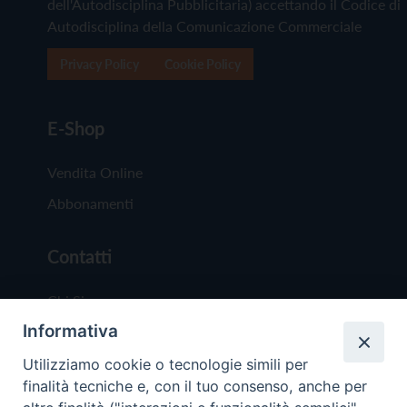
dell'Autodisciplina Pubblicitaria) accettando il Codice di
Autodisciplina della Comunicazione Commerciale
Privacy Policy
Cookie Policy
E-Shop
Vendita Online
Abbonamenti
Contatti
Chi Siamo
Informativa
Redazione
Scrivici
Utilizziamo cookie o tecnologie simili per
finalità tecniche e, con il tuo consenso, anche per