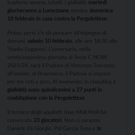
trasferta veneta, infatti, i gialloblù
martedì
giocheranno a Lumezzane
mentre
domenica
18 febbraio in casa contro la Pergolettese.
Prima, però, c’è da pensare all’impegno di
domani,
sabato 10 febbraio
, alle ore 18:30 allo
‘Stadio Euganeo’. L’avversario, nella
venticinquesima giornata di Serie C NOW
2023/24, sarà il Padova di Vincenzo Torrente;
all’andata, al Briamasco, il Padova si impose
per tre reti a zero. Al momento, in classifica,
i
gialloblù sono quindicesimi a 27 punti in
coabitazione con la Pergolettese
.
Il tecnico degli aquilotti Joan Moll Moll ha
convocato
23 giocatori
. Non ci saranno
Daniele Di Giorgio, Pol Garcia Tena e
lo