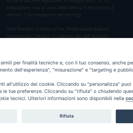
di cui al decreto legislativo 15 maggio 2017, n. 70.
Indicazione resa ai sensi della lettera f) del comma 2
dell'art. 5 del medesimo decreto Lgs.
Vita Trentina, tramite la Fisc (Federazione Italiana
Settimanali Cattolici), ha aderito allo IAP (Istituto
dell'Autodisciplina Pubblicitaria) accettando il Codice di
Autodisciplina della Comunicazione Commerciale
imili per finalità tecniche e, con il tuo consenso, anche per 
Privacy Policy
Cookie Policy
amento dell'esperienza", "misurazione" e "targeting e pubbli
i all'utilizzo dei cookie. Cliccando su "personalizza" puoi
 Trentina Editrice
re le tue preferenze. Cliccando su "rifiuta" o chiudendo que
okie tecnici. Ulteriori informazioni sono disponibili nella
coo
Rifiuta