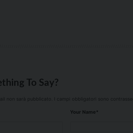
thing To Say?
mail non sarà pubblicato.
I campi obbligatori sono contrass
Your Name
*