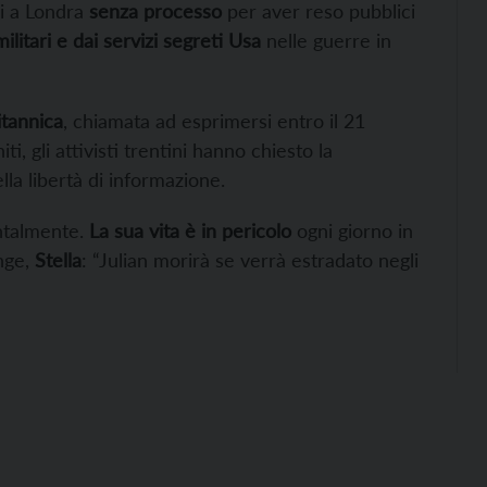
ni a Londra
senza processo
per aver reso pubblici
militari e dai servizi segreti Usa
nelle guerre in
itannica
, chiamata ad esprimersi entro il 21
iti, gli attivisti trentini hanno chiesto la
lla libertà di informazione.
entalmente.
La sua vita è in pericolo
ogni giorno in
nge,
Stella
: “Julian morirà se verrà estradato negli