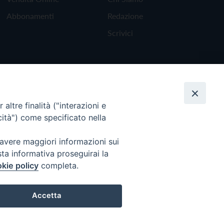
Abbonamenti
Redazione
Scrivici
altre finalità ("interazioni e
cità") come specificato nella
 avere maggiori informazioni sui
sta informativa proseguirai la
kie policy
completa.
Torna all'inizio
Accetta
Preferenze Cookie