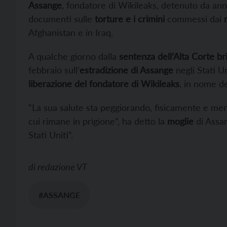
Assange
, fondatore di Wikileaks, detenuto da an
documenti sulle
torture e i crimini
commessi dai
Afghanistan e in Iraq.
A qualche giorno dalla
sentenza dell’Alta Corte br
febbraio sull’
estradizione di Assange
negli Stati Un
liberazione del fondatore di Wikileaks
, in nome de
“La sua salute sta peggiorando, fisicamente e m
cui rimane in prigione”, ha detto la
moglie
di Assa
Stati Uniti”.
di
redazione VT
#ASSANGE