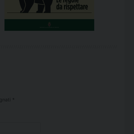
egnati
*