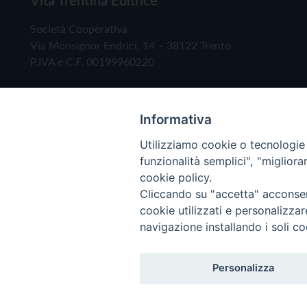
Società Cooperativa
Via Monsignor Endrici, 14 – 38122 Trento
P.IVA e C.F. 00199960220
Informativa
Utilizziamo cookie o tecnologie s
funzionalità semplici", "miglior
cookie policy.
Cliccando su "accetta" acconsent
Copyright © 2019 - Tutti i diritti riservati - Vita
cookie utilizzati e personalizza
navigazione installando i soli co
Privacy Policy
Personalizza