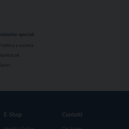
Iniziative speciali
Politica e società
Spettacoli
Sport
E-Shop
Contatti
Vendita Online
Chi Siamo