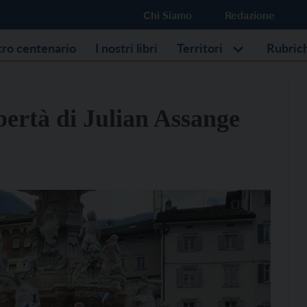
Chi Siamo
Redazione
stro centenario
I nostri libri
Territori
Rubric
ibertà di Julian Assange