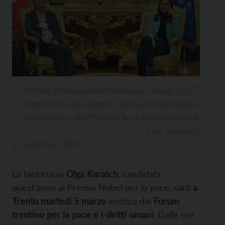
“Premio internazionale Alexander Langer 2023”,
assegnato a Olga Karatch, giornalista bielorussa,
attivista per i diritti umani (a sinistra nella foto).
Foto camera.it
23 Febbraio 2024
La bielorussa
Olga Karatch
, candidata
quest’anno al Premio Nobel per la pace, sarà
a
Trento martedì 5 marzo
invitata dal
Forum
trentino per la pace e i diritti umani
. Dalle ore