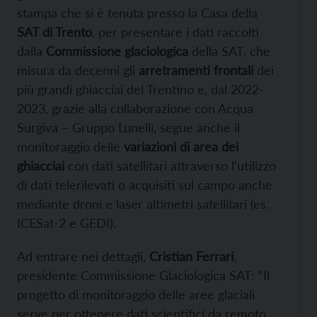
stampa che si è tenuta presso la Casa della
SAT di Trento
, per presentare i dati raccolti
dalla
Commissione glaciologica
della SAT, che
misura da decenni gli
arretramenti frontali
dei
più grandi ghiacciai del Trentino e, dal 2022-
2023, grazie alla collaborazione con Acqua
Surgiva – Gruppo Lunelli, segue anche il
monitoraggio delle
variazioni di area dei
ghiacciai
con dati satellitari attraverso l’utilizzo
di dati telerilevati o acquisiti sul campo anche
mediante droni e laser altimetri satellitari (es.
ICESat-2 e GEDI).
Ad entrare nei dettagli,
Cristian Ferrari
,
presidente Commissione Glaciologica SAT: “Il
progetto di monitoraggio delle aree glaciali
serve per ottenere dati scientifici da remoto