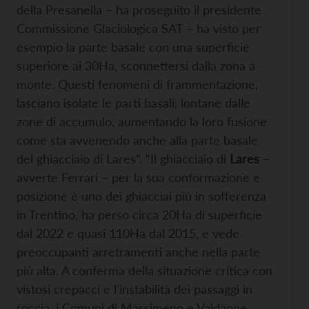
della Presanella – ha proseguito il presidente
Commissione Glaciologica SAT – ha visto per
esempio la parte basale con una superficie
superiore ai 30Ha, sconnettersi dalla zona a
monte. Questi fenomeni di frammentazione,
lasciano isolate le parti basali, lontane dalle
zone di accumulo, aumentando la loro fusione
come sta avvenendo anche alla parte basale
del ghiacciaio di Lares”. “Il ghiacciaio di
Lares
–
avverte Ferrari – per la sua conformazione e
posizione è uno dei ghiacciai più in sofferenza
in Trentino, ha perso circa 20Ha di superficie
dal 2022 e quasi 110Ha dal 2015, e vede
preoccupanti arretramenti anche nella parte
più alta. A conferma della situazione critica con
vistosi crepacci e l’instabilità dei passaggi in
roccia, i Comuni di Massimeno e Valdaone