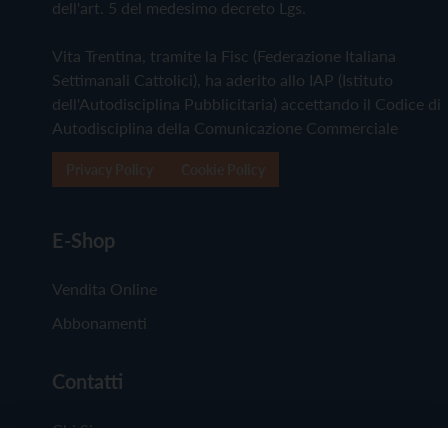
dell'art. 5 del medesimo decreto Lgs.
Vita Trentina, tramite la Fisc (Federazione Italiana
Settimanali Cattolici), ha aderito allo IAP (Istituto
dell'Autodisciplina Pubblicitaria) accettando il Codice di
Autodisciplina della Comunicazione Commerciale
Privacy Policy
Cookie Policy
E-Shop
Vendita Online
Abbonamenti
Contatti
Chi Siamo