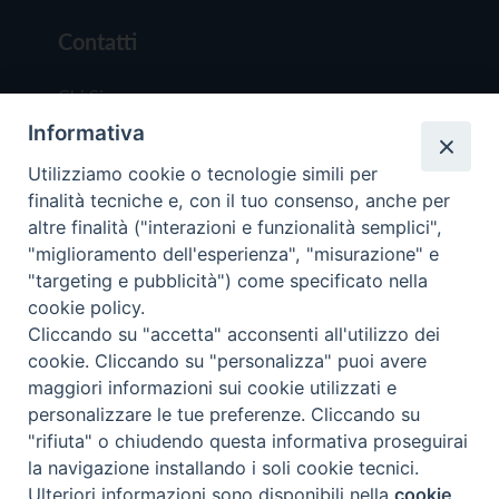
Contatti
Chi Siamo
Informativa
Redazione
Scrivici
Utilizziamo cookie o tecnologie simili per
finalità tecniche e, con il tuo consenso, anche per
altre finalità ("interazioni e funzionalità semplici",
"miglioramento dell'esperienza", "misurazione" e
"targeting e pubblicità") come specificato nella
cookie policy.
Copyright © 2019 - Tutti i diritti riservati - Vit
Cliccando su "accetta" acconsenti all'utilizzo dei
Trentina Editrice
cookie. Cliccando su "personalizza" puoi avere
maggiori informazioni sui cookie utilizzati e
Privacy Policy
personalizzare le tue preferenze. Cliccando su
Torna all'inizi
"rifiuta" o chiudendo questa informativa proseguirai
la navigazione installando i soli cookie tecnici.
Ulteriori informazioni sono disponibili nella
cookie