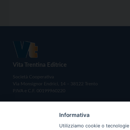
Vita Trentina Editrice
Società Cooperativa
Via Monsignor Endrici, 14 – 38122 Trento
P.IVA e C.F. 00199960220
Informativa
Utilizziamo cookie o tecnologie s