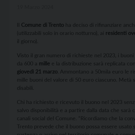
19 Marzo 2024
Il
Comune di Trento
ha deciso di rifinanziare anch
(utilizzabili solo in orario notturno), ai
residenti ove
il giorno).
Visto il gran numero di richieste nel 2023, i buon
da 600 a
mille
e la distribuzione sarà replicata co
giovedì 21 marzo
. Ammontano a 50mila euro le ris
mille buoni del valore di 50 euro ciascuno. Metà sa
disabili.
Chi ha richiesto e ricevuto il buono nel 2023 senz
salvo disponibilità e a partire dalla data che sar
canali social del Comune. “Ricordiamo che la conv
Trento prevede che il buono possa essere usato si
partenza o arrivo nel territorio comunale e comunq