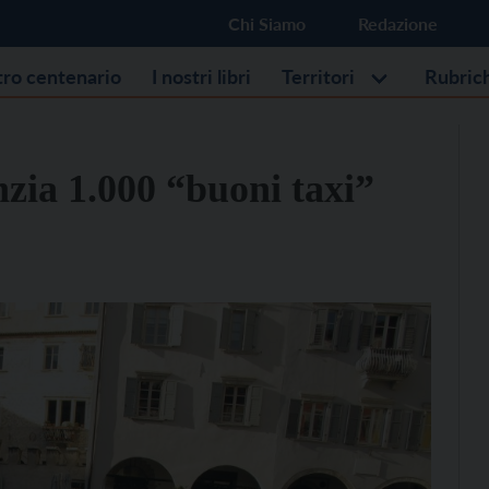
Chi Siamo
Redazione
stro centenario
I nostri libri
Territori
Rubric
zia 1.000 “buoni taxi”