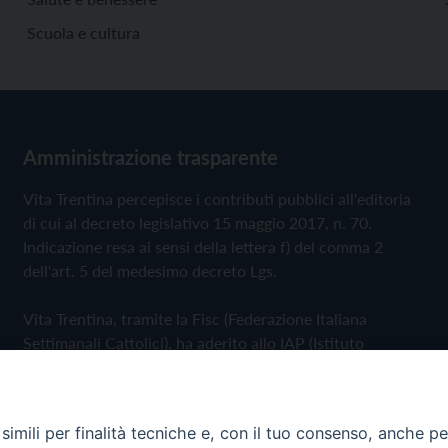
Scuola e cultura
Amministrazione trasparente
Vita Trentina percepisce i contributi pubblici all'editoria
di cui al decreto legislativo 15 maggio 2017, n. 70.
Indicazione resa ai sensi della lettera f) del comma 2
dell'art. 5 del medesimo decreto Lgs.
Vita Trentina, tramite la Fisc (Federazione Italiana
Settimanali Cattolici), ha aderito allo IAP (Istituto
dell'Autodisciplina Pubblicitaria) accettando il Codice di
Autodisciplina della Comunicazione Commerciale
imili per finalità tecniche e, con il tuo consenso, anche per 
Privacy Policy
Cookie Policy