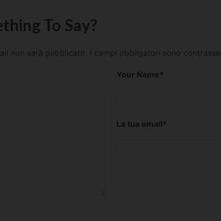
thing To Say?
mail non sarà pubblicato.
I campi obbligatori sono contrass
Your Name
*
La tua email
*