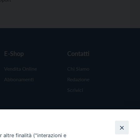
E-Shop
Contatti
Vendita Online
Chi Siamo
Abbonamenti
Redazione
Scrivici
altre finalità ("interazioni e