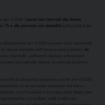
e per il 2024 i
buoni taxi riservati alle donne
r 75 e alle persone con disabilità
(utilizzabili tutto
i a disposizione per il 2024 saranno stati aumentati
n le stesse modalità dell’anno scorso a partire
da
orse stanziate, sufficienti dunque a finanziare
ranno riservati alle donne, il resto ad anziani e
a averlo fruito potrà richiederlo anche per il 2024,
à comunicata in un secondo momento sul sito e i
enzione tra il Comune e la cooperativa Radio taxi
ngolarmente o a scalare, nelle tratte con
ue non distanti oltre 50 chilometri dal territorio