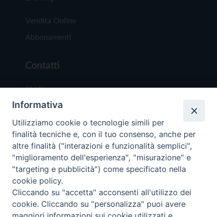
Vendita Online
Abbonamenti
Contatti
Chi Siamo
Informativa
Redazione
Scrivici
Utilizziamo cookie o tecnologie simili per
finalità tecniche e, con il tuo consenso, anche per
altre finalità ("interazioni e funzionalità semplici",
"miglioramento dell'esperienza", "misurazione" e
"targeting e pubblicità") come specificato nella
cookie policy.
Copyright © 2019 - Tutti i diritti riservati - Vit
Cliccando su "accetta" acconsenti all'utilizzo dei
Trentina Editrice
cookie. Cliccando su "personalizza" puoi avere
maggiori informazioni sui cookie utilizzati e