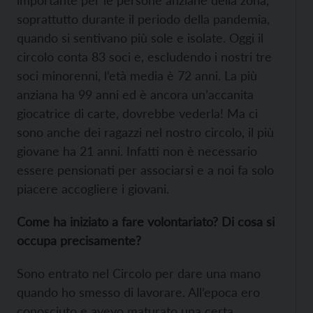
importante per le persone anziane della zona,
soprattutto durante il periodo della pandemia,
quando si sentivano più sole e isolate. Oggi il
circolo conta 83 soci e, escludendo i nostri tre
soci minorenni, l’età media è 72 anni. La più
anziana ha 99 anni ed è ancora un’accanita
giocatrice di carte, dovrebbe vederla! Ma ci
sono anche dei ragazzi nel nostro circolo, il più
giovane ha 21 anni. Infatti non è necessario
essere pensionati per associarsi e a noi fa solo
piacere accogliere i giovani.
Come ha iniziato a fare volontariato? Di cosa si
occupa precisamente?
Sono entrato nel Circolo per dare una mano
quando ho smesso di lavorare. All’epoca ero
conosciuto e avevo maturato una certa