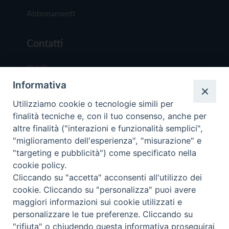
Abbonamenti
Contatti
Chi Siamo
Informativa
Redazione
Scrivici
Utilizziamo cookie o tecnologie simili per
finalità tecniche e, con il tuo consenso, anche per
altre finalità ("interazioni e funzionalità semplici",
"miglioramento dell'esperienza", "misurazione" e
"targeting e pubblicità") come specificato nella
cookie policy.
Copyright © 2019 - Tutti i diritti riservati - Vit
Cliccando su "accetta" acconsenti all'utilizzo dei
Trentina Editrice
cookie. Cliccando su "personalizza" puoi avere
maggiori informazioni sui cookie utilizzati e
Privacy Policy
personalizzare le tue preferenze. Cliccando su
Torna all'inizi
"rifiuta" o chiudendo questa informativa proseguirai