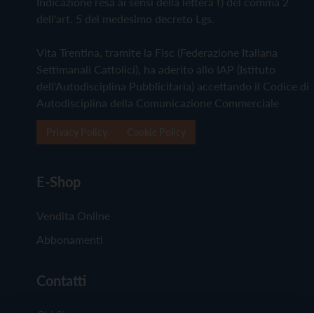
Indicazione resa ai sensi della lettera f) del comma 2
dell'art. 5 del medesimo decreto Lgs.
Vita Trentina, tramite la Fisc (Federazione Italiana
Settimanali Cattolici), ha aderito allo IAP (Istituto
dell'Autodisciplina Pubblicitaria) accettando il Codice di
Autodisciplina della Comunicazione Commerciale
Privacy Policy
Cookie Policy
E-Shop
Vendita Online
Abbonamenti
Contatti