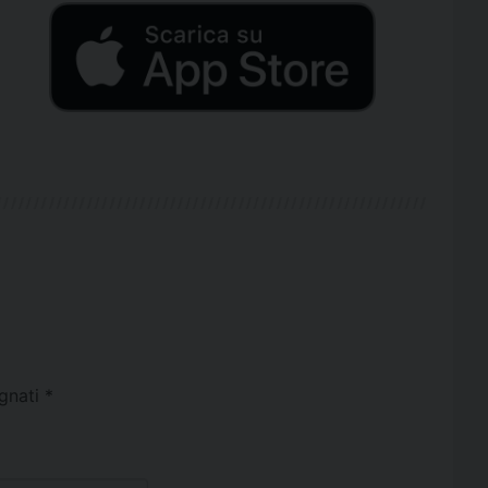
egnati
*