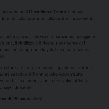
unto vendita di
Decathlon a Trento
. Il nuovo
dri e 53 collaboratori e collaboratrici provenienti
 anche spazio ai servizi di riparazione, noleggio e
ione, il riutilizzo e il ricondizionamento dei
o ampia che comprende kayak, bici e materiale da
no.
vo store a Trento, un nuovo capitolo nella storia
ente sportivo: il Trentino-Alto Adige risulta
con un tasso di popolazione che svolge attività
manager di Trento.
iovedì 28 marzo alle 9
.