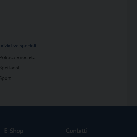
Iniziative speciali
Politica e società
Spettacoli
Sport
E-Shop
Contatti