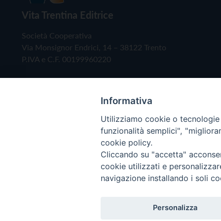
Vita Trentina Editrice
Società Cooperativa
Via Monsignor Endrici, 14 – 38122 Trento
P.IVA e C.F. 00199960220
Informativa
Utilizziamo cookie o tecnologie s
funzionalità semplici", "miglior
cookie policy.
Cliccando su "accetta" acconsent
Copyright © 2019 - Tutti i diritti riservati - Vita
cookie utilizzati e personalizza
navigazione installando i soli co
Privacy Policy
Personalizza