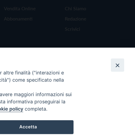
Vendita Online
Chi Siamo
Abbonamenti
Redazione
Scrivici
altre finalità ("interazioni e
cità") come specificato nella
 avere maggiori informazioni sui
sta informativa proseguirai la
kie policy
completa.
Torna all'inizio
Accetta