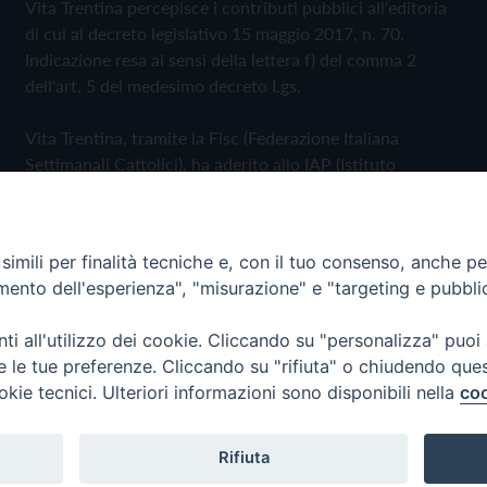
Vita Trentina percepisce i contributi pubblici all'editoria
di cui al decreto legislativo 15 maggio 2017, n. 70.
Indicazione resa ai sensi della lettera f) del comma 2
dell'art. 5 del medesimo decreto Lgs.
Vita Trentina, tramite la Fisc (Federazione Italiana
Settimanali Cattolici), ha aderito allo IAP (Istituto
dell'Autodisciplina Pubblicitaria) accettando il Codice di
Autodisciplina della Comunicazione Commerciale
imili per finalità tecniche e, con il tuo consenso, anche per 
Privacy Policy
Cookie Policy
amento dell'esperienza", "misurazione" e "targeting e pubbli
i all'utilizzo dei cookie. Cliccando su "personalizza" puoi
 Trentina Editrice
re le tue preferenze. Cliccando su "rifiuta" o chiudendo que
okie tecnici. Ulteriori informazioni sono disponibili nella
coo
Rifiuta