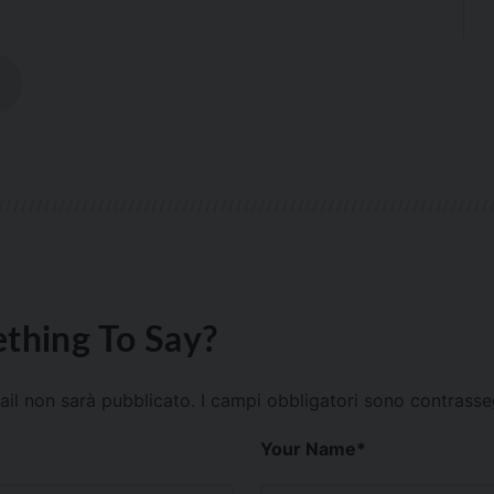
thing To Say?
mail non sarà pubblicato.
I campi obbligatori sono contrass
Your Name
*