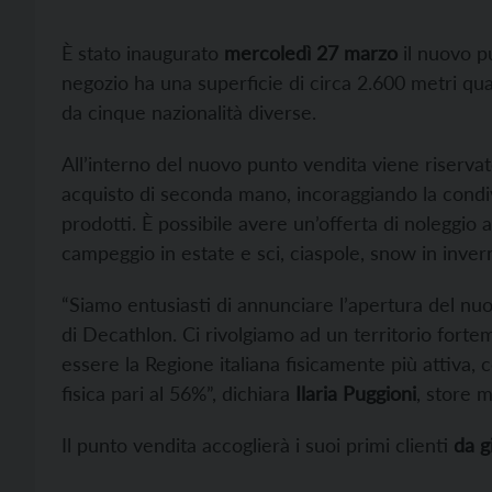
È stato inaugurato
mercoledì 27 marzo
il nuovo p
negozio ha una superficie di circa 2.600 metri qua
da cinque nazionalità diverse.
All’interno del nuovo punto vendita viene riservato
acquisto di seconda mano, incoraggiando la condivis
prodotti. È possibile avere un’offerta di noleggi
campeggio in estate e sci, ciaspole, snow in inver
“Siamo entusiasti di annunciare l’apertura del nuo
di Decathlon. Ci rivolgiamo ad un territorio fortem
essere la Regione italiana fisicamente più attiva, 
fisica pari al 56%”, dichiara
Ilaria Puggioni
, store 
Il punto vendita accoglierà i suoi primi clienti
da g