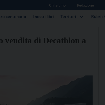
Chi Siamo
Redazione
stro centenario
I nostri libri
Territori
Rubric
o vendita di Decathlon a