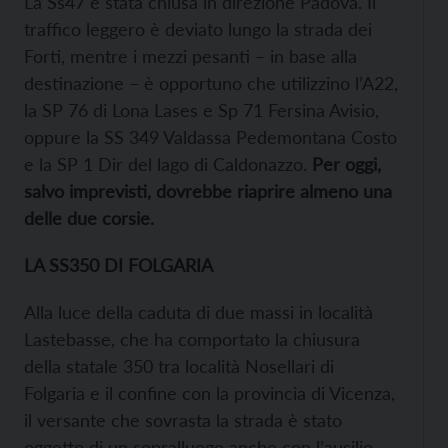
La Ss47 è stata chiusa in direzione Padova. Il
traffico leggero è deviato lungo la strada dei
Forti, mentre i mezzi pesanti – in base alla
destinazione – è opportuno che utilizzino l’A22,
la SP 76 di Lona Lases e Sp 71 Fersina Avisio,
oppure la SS 349 Valdassa Pedemontana Costo
e la SP 1 Dir del lago di Caldonazzo.
Per oggi,
salvo imprevisti, dovrebbe riaprire almeno una
delle due corsie.
LA SS350 DI FOLGARIA
Alla luce della caduta di due massi in località
Lastebasse, che ha comportato la chiusura
della statale 350 tra località Nosellari di
Folgaria e il confine con la provincia di Vicenza,
il versante che sovrasta la strada è stato
oggetto di un sopralluogo anche con l’ausilio