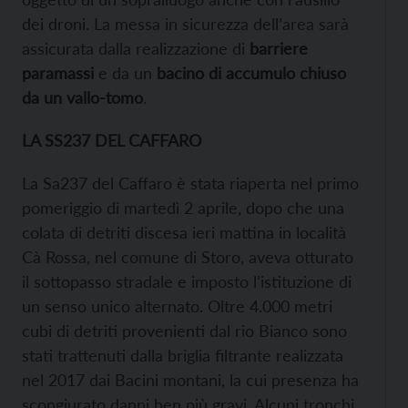
dei droni. La messa in sicurezza dell’area sarà
assicurata dalla realizzazione di
barriere
paramassi
e da un
bacino di accumulo chiuso
da un vallo-tomo
.
LA SS237 DEL CAFFARO
La Sa237 del Caffaro è stata riaperta nel primo
pomeriggio di martedì 2 aprile, dopo che una
colata di detriti discesa ieri mattina in località
Cà Rossa, nel comune di Storo, aveva otturato
il sottopasso stradale e imposto l’istituzione di
un senso unico alternato. Oltre 4.000 metri
cubi di detriti provenienti dal rio Bianco sono
stati trattenuti dalla briglia filtrante realizzata
nel 2017 dai Bacini montani, la cui presenza ha
scongiurato danni ben più gravi. Alcuni tronchi