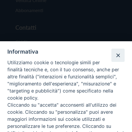
Vendita Online
Abbonamenti
Contatti
Chi Siamo
Informativa
Redazione
Scrivici
Utilizziamo cookie o tecnologie simili per
finalità tecniche e, con il tuo consenso, anche per
altre finalità ("interazioni e funzionalità semplici",
"miglioramento dell'esperienza", "misurazione" e
"targeting e pubblicità") come specificato nella
cookie policy.
Copyright © 2019 - Tutti i diritti riservati - Vit
Cliccando su "accetta" acconsenti all'utilizzo dei
Trentina Editrice
cookie. Cliccando su "personalizza" puoi avere
maggiori informazioni sui cookie utilizzati e
Privacy Policy
personalizzare le tue preferenze. Cliccando su
Torna all'inizi