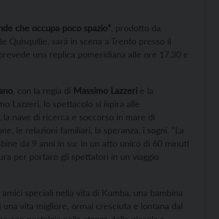
rande che occupa poco spazio”
, prodotto da
le Quisquilie, sarà in scena a Trento presso il
 prevede una replica pomeridiana alle ore 17.30 e
tano
, con la regia di
Massimo Lazzeri
e la
 Lazzeri, lo spettacolo si ispira alle
 la nave di ricerca e soccorso in mare di
 le relazioni familiari, la speranza, i sogni. “La
bine da 9 anni in su: in un atto unico di 60 minuti
ra per portare gli spettatori in un viaggio
e amici speciali nella vita di Kumba, una bambina
i una vita migliore, ormai cresciuta e lontana dal
o con nostalgia nella stanza della piccola e