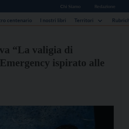
Chi Siamo
Redazione
stro centenario
I nostri libri
Territori
Rubric
va “La valigia di
 Emergency ispirato alle