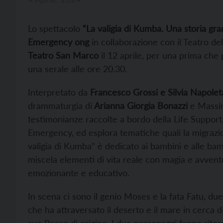
Lo spettacolo
“La valigia di Kumba. Una storia g
Emergency ong
in collaborazione con il Teatro del
Teatro San Marco
il 12 aprile, per una prima che
una serale alle ore 20.30.
Interpretato da
Francesco Grossi e Silvia Napole
drammaturgia di
Arianna Giorgia Bonazzi
e Massimo
testimonianze raccolte a bordo della Life Support,
Emergency, ed esplora tematiche quali la migrazione,
valigia di Kumba” è dedicato ai bambini e alle bam
miscela elementi di vita reale con magia e avventu
emozionante e educativo.
In scena ci sono il genio Moses e la fata Fatu, du
che ha attraversato il deserto e il mare in cerca d
suo Paese di origine. I due personaggi fanno ritorn