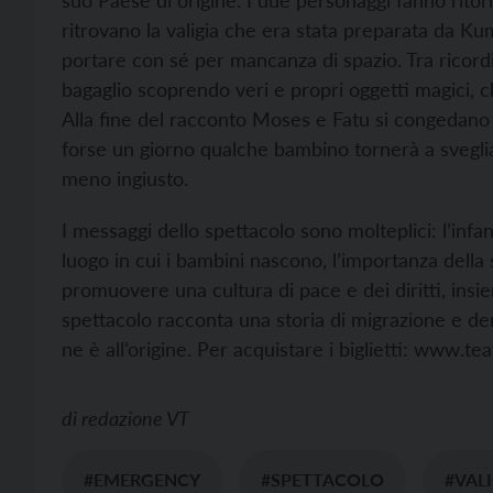
ritrovano la valigia che era stata preparata da K
portare con sé per mancanza di spazio. Tra ricor
bagaglio scoprendo veri e propri oggetti magici, 
Alla fine del racconto Moses e Fatu si congedano sv
forse un giorno qualche bambino tornerà a sveglia
meno ingiusto.
I messaggi dello spettacolo sono molteplici: l’infan
luogo in cui i bambini nascono, l’importanza della 
promuovere una cultura di pace e dei diritti, insiem
spettacolo racconta una storia di migrazione e den
ne è all’origine. Per acquistare i biglietti: www.te
di
redazione VT
#EMERGENCY
#SPETTACOLO
#VAL