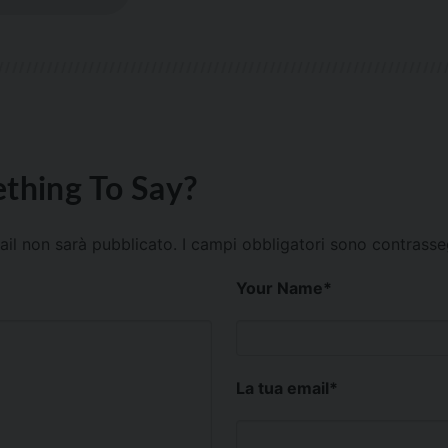
thing To Say?
mail non sarà pubblicato.
I campi obbligatori sono contrass
Your Name
*
La tua email
*