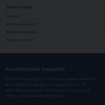
Scelte di fondo
Cronaca
Economia e Lavoro
Salute e benessere
Scuola e cultura
Amministrazione trasparente
Vita Trentina percepisce i contributi pubblici all'editoria
di cui al decreto legislativo 15 maggio 2017, n. 70.
Indicazione resa ai sensi della lettera f) del comma 2
dell'art. 5 del medesimo decreto Lgs.