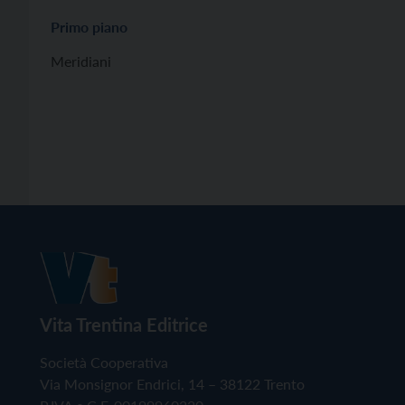
Primo piano
Meridiani
Vita Trentina Editrice
Società Cooperativa
Via Monsignor Endrici, 14 – 38122 Trento