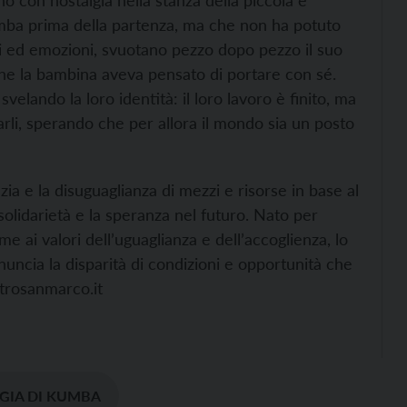
umba prima della partenza, ma che non ha potuto
di ed emozioni, svuotano pezzo dopo pezzo il suo
che la bambina aveva pensato di portare con sé.
elando la loro identità: il loro lavoro è finito, ma
rli, sperando che per allora il mondo sia un posto
zia e la disuguaglianza di mezzi e risorse in base al
solidarietà e la speranza nel futuro. Nato per
e ai valori dell’uguaglianza e dell’accoglienza, lo
uncia la disparità di condizioni e opportunità che
atrosanmarco.it
IGIA DI KUMBA