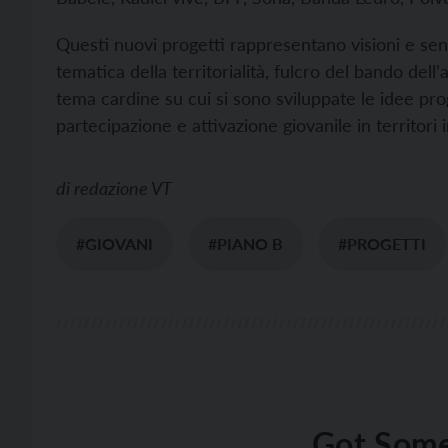
Questi nuovi progetti rappresentano visioni e sens
tematica della territorialità, fulcro del bando del
tema cardine su cui si sono sviluppate le idee pro
partecipazione e attivazione giovanile in territori i
di
redazione VT
#GIOVANI
#PIANO B
#PROGETTI
Got Some