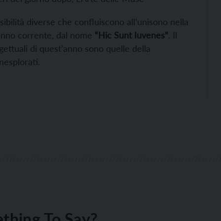
ibilità diverse che confluiscono all’unisono nella
l’anno corrente, dal nome
“Hic Sunt Iuvenes”
. Il
gettuali di quest’anno sono quelle della
nesplorati.
thing To Say?