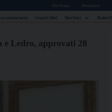
Chi Siamo
Redazione
stro centenario
I nostri libri
Territori
Rubric
 e Ledro, approvati 28