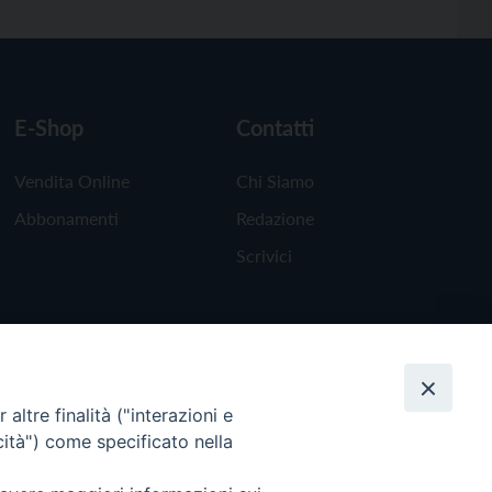
E-Shop
Contatti
Vendita Online
Chi Siamo
Abbonamenti
Redazione
Scrivici
altre finalità ("interazioni e
cità") come specificato nella