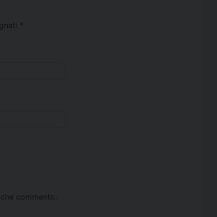
egnati
*
ta che commento.