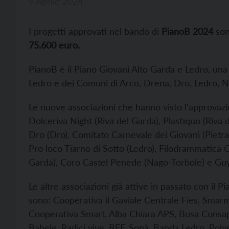
9 Aprile 2024
I progetti approvati nel bando di
PianoB 2024
son
75.600 euro.
PianoB è il Piano Giovani Alto Garda e Ledro, una 
Ledro e dei Comuni di Arco, Drena, Dro, Ledro, N
Le nuove associazioni che hanno visto l’approvaz
Dolceriva Night (Riva del Garda), Plastiquo (Riva
Dro (Dro), Comitato Carnevale dei Giovani (Pietr
Pro loco Tiarno di Sotto (Ledro), Filodrammatica 
Garda), Coro Castel Penede (Nago-Torbole) e Guy
Le altre associazioni già attive in passato con il 
sono: Cooperativa il Gaviale Centrale Fies, Smar
Cooperativa Smart, Alba Chiara APS, Busa Consape
Babele, Radici vive, BFF, Sonà, Banda Ledro, Polv