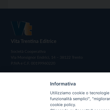
Vita Trentina Editrice
Società Cooperativa
Via Monsignor Endrici, 14 – 38122 Trento
P.IVA e C.F. 00199960220
Informativa
Utilizziamo cookie o tecnologie s
funzionalità semplici", "miglior
cookie policy.