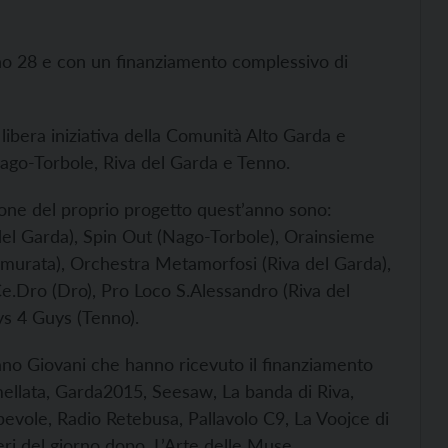
o 28 e con un finanziamento complessivo di
libera iniziativa della Comunità Alto Garda e
ago-Torbole, Riva del Garda e Tenno.
ione del proprio progetto quest’anno sono:
 del Garda), Spin Out (Nago-Torbole), Orainsieme
amurata), Orchestra Metamorfosi (Riva del Garda),
Ce.Dro (Dro), Pro Loco S.Alessandro (Riva del
s 4 Guys (Tenno).
Piano Giovani che hanno ricevuto il finanziamento
mellata, Garda2015, Seesaw, La banda di Riva,
vole, Radio Retebusa, Pallavolo C9, La Voojce di
eri del giorno dopo, L’Arte delle Muse