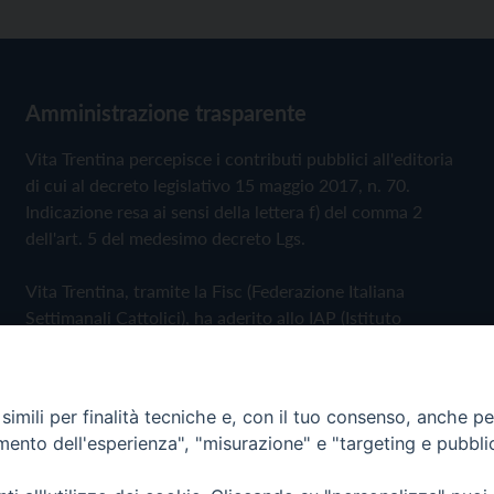
Amministrazione trasparente
Vita Trentina percepisce i contributi pubblici all'editoria
di cui al decreto legislativo 15 maggio 2017, n. 70.
Indicazione resa ai sensi della lettera f) del comma 2
dell'art. 5 del medesimo decreto Lgs.
Vita Trentina, tramite la Fisc (Federazione Italiana
Settimanali Cattolici), ha aderito allo IAP (Istituto
dell'Autodisciplina Pubblicitaria) accettando il Codice di
Autodisciplina della Comunicazione Commerciale
imili per finalità tecniche e, con il tuo consenso, anche per 
Privacy Policy
Cookie Policy
amento dell'esperienza", "misurazione" e "targeting e pubbli