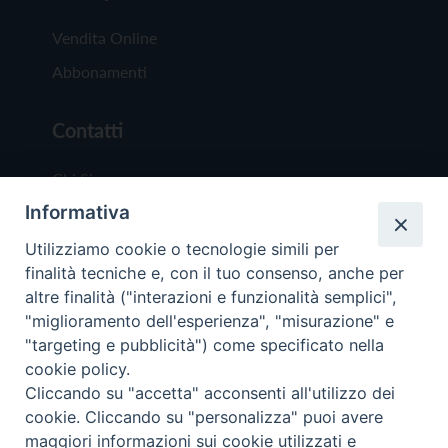
Vendita Online
Abbonamenti
Contatti
Chi Siamo
Informativa
Redazione
Scrivici
Utilizziamo cookie o tecnologie simili per
finalità tecniche e, con il tuo consenso, anche per
altre finalità ("interazioni e funzionalità semplici",
"miglioramento dell'esperienza", "misurazione" e
"targeting e pubblicità") come specificato nella
cookie policy.
Copyright © 2019 - Tutti i diritti riservati - Vit
Cliccando su "accetta" acconsenti all'utilizzo dei
Trentina Editrice
cookie. Cliccando su "personalizza" puoi avere
maggiori informazioni sui cookie utilizzati e