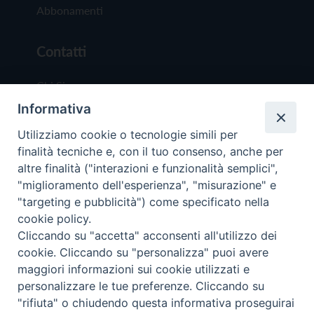
Abbonamenti
Contatti
Chi Siamo
Informativa
Redazione
Scrivici
Utilizziamo cookie o tecnologie simili per
finalità tecniche e, con il tuo consenso, anche per
altre finalità ("interazioni e funzionalità semplici",
"miglioramento dell'esperienza", "misurazione" e
"targeting e pubblicità") come specificato nella
cookie policy.
Copyright © 2019 - Tutti i diritti riservati - Vit
Cliccando su "accetta" acconsenti all'utilizzo dei
Trentina Editrice
cookie. Cliccando su "personalizza" puoi avere
maggiori informazioni sui cookie utilizzati e
Privacy Policy
personalizzare le tue preferenze. Cliccando su
Torna all'inizi
"rifiuta" o chiudendo questa informativa proseguirai