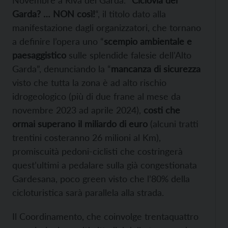
Novembre a Riva del Garda. “
Ciclovia del
Garda? … NON così!
“, il titolo dato alla
manifestazione dagli organizzatori, che tornano
a definire l’opera uno “
scempio ambientale e
paesaggistico
sulle splendide falesie dell’Alto
Garda”, denunciando la “
mancanza di sicurezza
visto che tutta la zona è ad alto rischio
idrogeologico (più di due frane al mese da
novembre 2023 ad aprile 2024),
costi che
ormai superano il miliardo di euro
(alcuni tratti
trentini costeranno 26 milioni al Km),
promiscuità pedoni-ciclisti che costringerà
quest’ultimi a pedalare sulla già congestionata
Gardesana, poco green visto che l’80% della
cicloturistica sarà parallela alla strada.
Il Coordinamento, che coinvolge trentaquattro