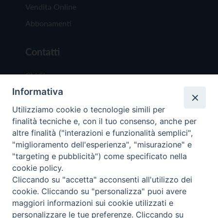
Vendita Online
Abbonamenti
Contatti
Chi Siamo
Informativa
Redazione
Scrivici
Utilizziamo cookie o tecnologie simili per
finalità tecniche e, con il tuo consenso, anche per
altre finalità ("interazioni e funzionalità semplici",
"miglioramento dell'esperienza", "misurazione" e
"targeting e pubblicità") come specificato nella
cookie policy.
Copyright © 2019 - Tutti i diritti riservati - Vit
Cliccando su "accetta" acconsenti all'utilizzo dei
Trentina Editrice
cookie. Cliccando su "personalizza" puoi avere
maggiori informazioni sui cookie utilizzati e
Privacy Policy
personalizzare le tue preferenze. Cliccando su