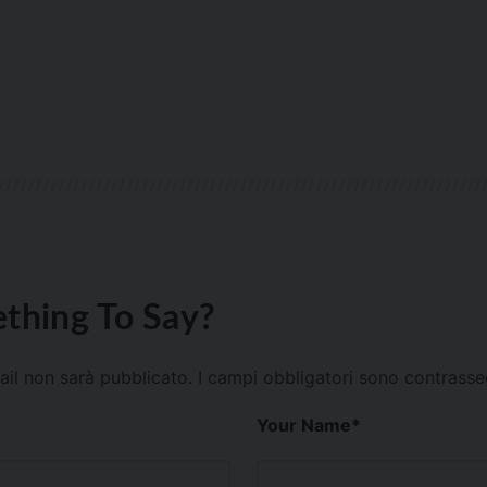
thing To Say?
mail non sarà pubblicato.
I campi obbligatori sono contrass
Your Name
*