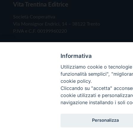
Vita Trentina Editrice
Società Cooperativa
Via Monsignor Endrici, 14 – 38122 Trento
P.IVA e C.F. 00199960220
Informativa
Utilizziamo cookie o tecnologie s
funzionalità semplici", "miglior
cookie policy.
Cliccando su "accetta" acconsent
Copyright © 2019 - Tutti i diritti riservati - Vita
cookie utilizzati e personalizza
navigazione installando i soli co
Privacy Policy
Personalizza