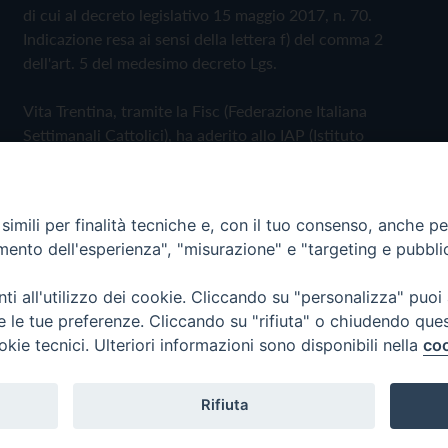
di cui al decreto legislativo 15 maggio 2017, n. 70.
Indicazione resa ai sensi della lettera f) del comma 2
dell'art. 5 del medesimo decreto Lgs.
Vita Trentina, tramite la Fisc (Federazione Italiana
Settimanali Cattolici), ha aderito allo IAP (Istituto
dell'Autodisciplina Pubblicitaria) accettando il Codice di
Autodisciplina della Comunicazione Commerciale
imili per finalità tecniche e, con il tuo consenso, anche per 
Privacy Policy
Cookie Policy
amento dell'esperienza", "misurazione" e "targeting e pubbli
i all'utilizzo dei cookie. Cliccando su "personalizza" puoi
 Trentina Editrice
re le tue preferenze. Cliccando su "rifiuta" o chiudendo que
okie tecnici. Ulteriori informazioni sono disponibili nella
coo
Rifiuta