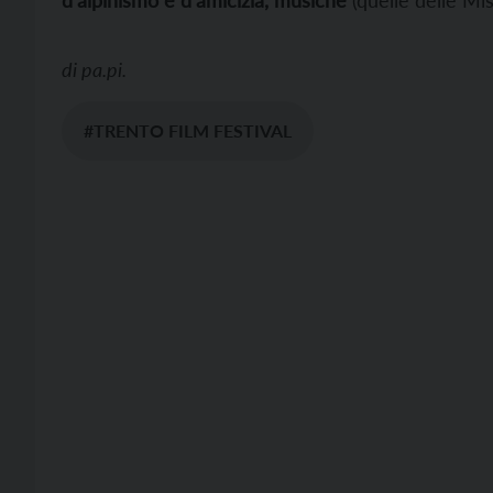
d’alpinismo e d’amicizia, musiche
(quelle delle Mis
di
pa.pi.
#TRENTO FILM FESTIVAL