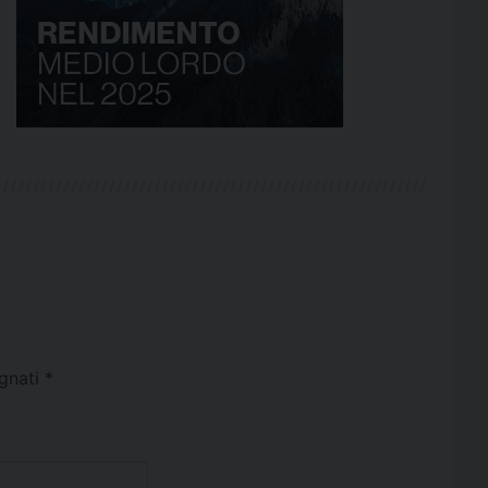
egnati
*