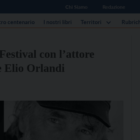
Chi Siamo
Redazione
stro centenario
I nostri libri
Territori
Rubric
estival con l’attore
e Elio Orlandi