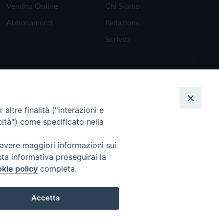
Vendita Online
Chi Siamo
Abbonamenti
Redazione
Scrivici
altre finalità ("interazioni e
cità") come specificato nella
 avere maggiori informazioni sui
sta informativa proseguirai la
kie policy
completa.
Torna all'inizio
Accetta