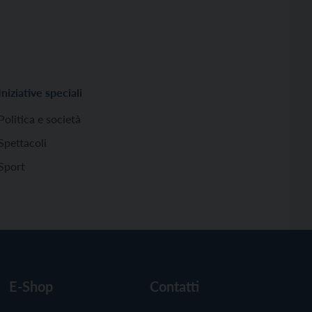
Iniziative speciali
Politica e società
Spettacoli
Sport
E-Shop
Contatti