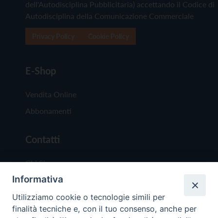
dell'Autodisciplina Pubblicitaria) accettando il Codice di
Autodisciplina della Comunicazione Commerciale
Privacy Policy
Cookie Policy
E-Shop
Vendita Online
Abbonamenti
Contatti
Chi Siamo
Informativa
Redazione
Scrivici
Utilizziamo cookie o tecnologie simili per
finalità tecniche e, con il tuo consenso, anche per