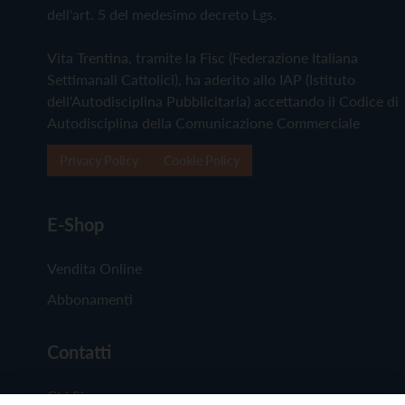
dell'art. 5 del medesimo decreto Lgs.
Vita Trentina, tramite la Fisc (Federazione Italiana
Settimanali Cattolici), ha aderito allo IAP (Istituto
dell'Autodisciplina Pubblicitaria) accettando il Codice di
Autodisciplina della Comunicazione Commerciale
Privacy Policy
Cookie Policy
E-Shop
Vendita Online
Abbonamenti
Contatti
Chi Siamo