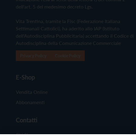
dell'art. 5 del medesimo decreto Lgs.
Vita Trentina, tramite la Fisc (Federazione Italiana
Settimanali Cattolici), ha aderito allo IAP (Istituto
dell'Autodisciplina Pubblicitaria) accettando il Codice di
Autodisciplina della Comunicazione Commerciale
Privacy Policy
Cookie Policy
E-Shop
Vendita Online
Abbonamenti
Contatti
Chi Siamo