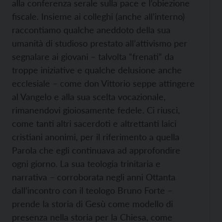
alla conferenza serale sulla pace e l’obiezione
fiscale. Insieme ai colleghi (anche all’interno)
raccontiamo qualche aneddoto della sua
umanità di studioso prestato all’attivismo per
segnalare ai giovani – talvolta “frenati” da
troppe iniziative e qualche delusione anche
ecclesiale – come don Vittorio seppe attingere
al Vangelo e alla sua scelta vocazionale,
rimanendovi gioiosamente fedele. Ci riuscì,
come tanti altri sacerdoti e altrettanti laici
cristiani anonimi, per il riferimento a quella
Parola che egli continuava ad approfondire
ogni giorno. La sua teologia trinitaria e
narrativa – corroborata negli anni Ottanta
dall’incontro con il teologo Bruno Forte –
prende la storia di Gesù come modello di
presenza nella storia per la Chiesa, come