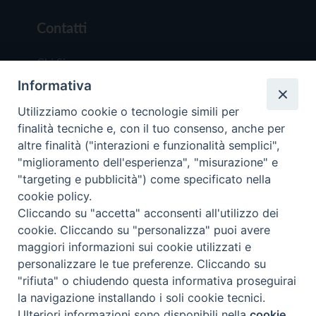
Contatti
Chi Siamo
Informativa
Redazione
Scrivici
Utilizziamo cookie o tecnologie simili per
finalità tecniche e, con il tuo consenso, anche per
altre finalità ("interazioni e funzionalità semplici",
"miglioramento dell'esperienza", "misurazione" e
"targeting e pubblicità") come specificato nella
cookie policy.
Copyright © 2019 - Tutti i diritti riservati - Vit
Cliccando su "accetta" acconsenti all'utilizzo dei
Trentina Editrice
cookie. Cliccando su "personalizza" puoi avere
maggiori informazioni sui cookie utilizzati e
Privacy Policy
personalizzare le tue preferenze. Cliccando su
Torna all'inizi
"rifiuta" o chiudendo questa informativa proseguirai
la navigazione installando i soli cookie tecnici.
Ulteriori informazioni sono disponibili nella
cookie