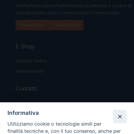
dell'Autodisciplina Pubblicitaria) accettando il Codice di
Autodisciplina della Comunicazione Commerciale
Privacy Policy
Cookie Policy
E-Shop
Vendita Online
Abbonamenti
Contatti
Chi Siamo
Informativa
Redazione
Scrivici
Utilizziamo cookie o tecnologie simili per
finalità tecniche e, con il tuo consenso, anche per