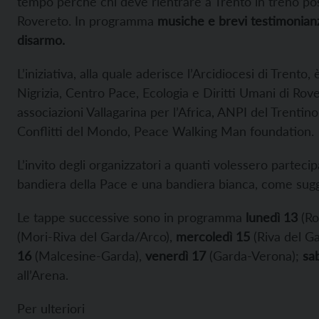
tempo perché chi deve rientrare a Trento in treno pos
Rovereto. In programma
musiche e brevi testimonianze
disarmo.
L’iniziativa, alla quale aderisce l’Arcidiocesi di Trent
Nigrizia, Centro Pace, Ecologia e Diritti Umani di R
associazioni Vallagarina per l’Africa, ANPI del Trentino
Conflitti del Mondo, Peace Walking Man foundation.
L’invito degli organizzatori a quanti volessero partecip
bandiera della Pace e una bandiera bianca, come sug
Le tappe successive sono in programma
lunedì 13
(Ro
(Mori-Riva del Garda/Arco),
mercoledì 15
(Riva del G
16
(Malcesine-Garda),
venerdì 17
(Garda-Verona);
sa
all’Arena.
Per ulteriori