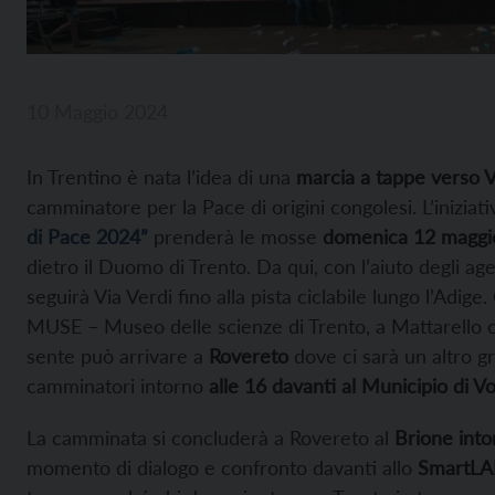
10 Maggio 2024
In Trentino è nata l’idea di una
marcia a tappe verso 
camminatore per la Pace di origini congolesi. L’iniziat
di Pace 2024”
prenderà le mosse
domenica 12 maggio
dietro il Duomo di Trento. Da qui,
con l’aiuto degli age
seguirà Via Verdi fino alla pista ciclabile lungo l’Adige
MUSE – Museo delle scienze di Trento, a Mattarello o
sente può arrivare a
Rovereto
dove ci sarà un altro g
camminatori intorno
alle 16 davanti al Municipio di V
La camminata si concluderà a Rovereto al
Brione into
momento di dialogo e confronto davanti allo
SmartLAB