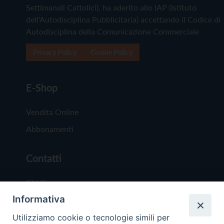
Settimanali Cattolici), ha aderito allo IAP (Istituto
dell'Autodisciplina Pubblicitaria) accettando il Codice di
Autodisciplina della Comunicazione Commerciale
Privacy Policy
Cookie Policy
E-Shop
Vendita Online
Abbonamenti
Contatti
Chi Siamo
Informativa
Redazione
Scrivici
Utilizziamo cookie o tecnologie simili per