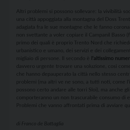
Altri problemi si possono sollevare: la vivibilità so
una città appoggiata alla montagna del Doss Trento
adagiata fra le sue montagne che le fanno corona 
non svettante a voler copiare il Campanil Basso (fig
primo dei quali è proprio Trento Nord che richiede
urbanistico e umano, dei servizi e dei collegament
migliaio di persone. Il secondo è
l’altissimo numer
davvero urgente trovare una soluzione, così come
che hanno depauperato la città nello stesso centr
problemi (ma altri ve ne sono, a tutti noti, come l’
possono certo andare alle torri Sloi), ma anche gl
comporteranno un non trascurabile consumo di en
Problemi che vanno affrontati prima di avviare q
di
Franco de Battaglia