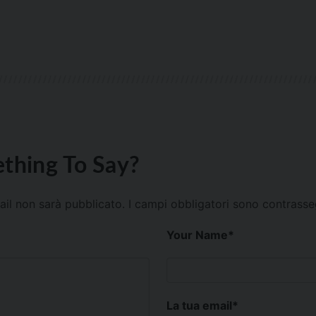
thing To Say?
mail non sarà pubblicato.
I campi obbligatori sono contrass
Your Name
*
La tua email
*