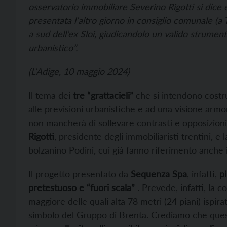
osservatorio immobiliare Severino Rigotti si dice 
presentata l’altro giorno in consiglio comunale (
a sud dell’ex Sloi, giudicandolo un valido strument
urbanistico”.
(L’Adige, 10 maggio 2024)
Il tema dei
tre “grattacieli”
che si intendono costr
alle previsioni urbanistiche e ad una visione armoni
non mancherà di sollevare contrasti e opposizioni
Rigotti
, presidente degli immobiliaristi trentini, e 
bolzanino Podini, cui già fanno riferimento anche
Il progetto presentato da
Sequenza Spa
, infatti,
p
pretestuoso e “fuori scala”
. Prevede, infatti, la cos
maggiore delle quali alta 78 metri (24 piani) ispira
simbolo del Gruppo di Brenta. Crediamo che quest