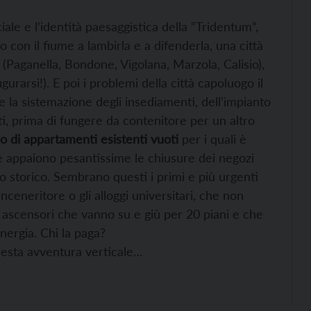
ciale e l’identità paesaggistica della “Tridentum”,
 con il fiume a lambirla e a difenderla, una città
(Paganella, Bondone, Vigolana, Marzola, Calisio),
urarsi!). E poi i problemi della città capoluogo il
 la sistemazione degli insediamenti, dell’impianto
i, prima di fungere da contenitore per un altro
o di appartamenti esistenti vuoti
per i quali è
 appaiono pesantissime le chiusure dei negozi
o storico. Sembrano questi i primi e più urgenti
inceneritore o gli alloggi universitari, che non
i ascensori che vanno su e giù per 20 piani e che
ergia. Chi la paga?
uesta avventura verticale…