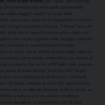
lti, forse troppi trentini
, per i quali, non potendo
a chi la vorrebbe una metropoli così invivibile
r subito fuggirli, mentre le scale della
tati, non a caso, bivacchi di emarginati) ricorrono
ione ed ogni occasione. Evocare “il Basso” poi, che
ulla, visto che si rapporta con la natura. Non con
alirlo, non con le esigenze delle famiglie chiamate
voler prendere in considerazione l’impatto
viene da nord, con la rottura del paesaggio agricolo
 una skyline come quella newyorkese che spezza la
oceano, a parte che anche a NY salire sulle passate
un senso di smarrimento. Delle tre torri, la più
re due sono conseguenti, di 66 metri ( 20 piani)
ore. Un totale, stimato, di circa 200 appartamenti,
mercato e un albergo (di lusso, si dice), anche se
ndrebbe a imbucarsi in un alveare periferico
sommario paragone, si presentano con 13 piani.