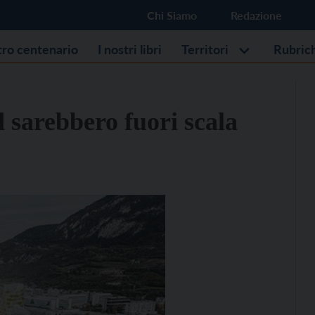
Chi Siamo
Redazione
stro centenario
I nostri libri
Territori
Rubric
d sarebbero fuori scala