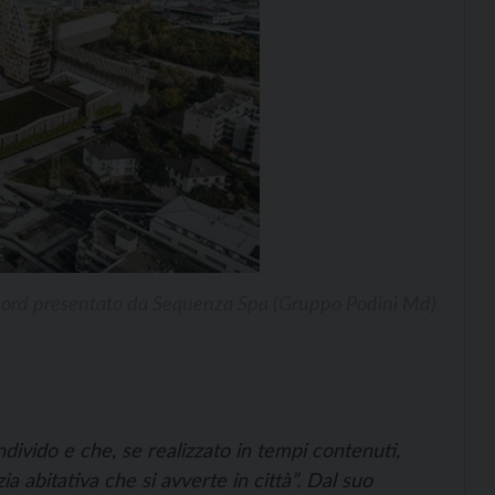
to Nord presentato da Sequenza Spa (Gruppo Podini Md)
divido e che, se realizzato in tempi contenuti,
ia abitativa che si avverte in città”. Dal suo