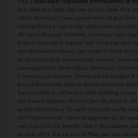
mira a
sollecitare l’inguaribile provincialismo di mo
fare della loro bella città una piccola New York (m
com’è diventata? i suoi canyon sono da guardare pe
metropolitana e i parcheggi sotterranei sono diven
alle ben collaudate Dolomiti, buone per ogni stag
le altre cime non le supera, non c’entra proprio n
una dimensione urbana, con corde e chiodi per ris
ad abitarlo e degli ascensori per servirlo. Senza 
paesaggistico in piena vallata atesina per chi pro
e montano circostante. Trento non ha bisogno di
linea dell’orizzonte dopo la distesa immensa dell’
Torri Gemelle o sull’Empire State Building creava 
alta misura appunto 78 metri (per 24 piani), le alt
quella intermedia e 52 metri (16 piani) quella min
più (“naturalmente” viene da aggiungere), un super
non si precisa chi, avendo soldi a disposizione, a
accanto all’ex Sloi. Le torri di Man, per fare un 