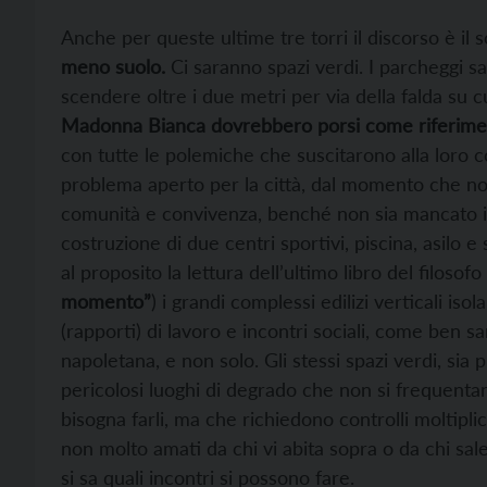
Anche per queste ultime tre torri il discorso è il so
meno suolo.
Ci saranno spazi verdi. I parcheggi s
scendere oltre i due metri per via della falda su cu
Madonna Bianca dovrebbero porsi come riferiment
con tutte le polemiche che suscitarono alla loro 
problema aperto per la città, dal momento che non
comunità e convivenza, benché non sia mancato il 
costruzione di due centri sportivi, piscina, asilo e
al proposito la lettura dell’ultimo libro del filoso
momento”
) i grandi complessi edilizi verticali is
(rapporti) di lavoro e incontri sociali, come ben sa
napoletana, e non solo. Gli stessi spazi verdi, sia 
pericolosi luoghi di degrado che non si frequenta
bisogna farli, ma che richiedono controlli moltiplic
non molto amati da chi vi abita sopra o da chi sa
si sa quali incontri si possono fare.