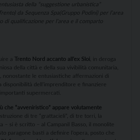
entusiasta della “suggestione urbanistica”
a Trento) da Sequenza Spa(Gruppo Podini) per l’area
o di qualificazione per l’area e il comparto
uire a
Trento Nord accanto all’ex Sloi
, in deroga
osa della città e della sua vivibilità comunitaria,
, nonostante le entusiastiche affermazioni di
la disponibilità dell’imprenditore e finanziere
 importanti supermercati.
iù che “avveniristico” appare volutamente
truzione di tre “grattacieli”, di tre torri, la
ta – si è scritto – al Campanil Basso, il monolite
o paragone basti a definire l’opera, posto che