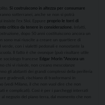
lito.
Si costruiscono in altezza per consumare
aranno sotterranei, anche se non si potrà
i insiste l’ex Sloi. Eppure
proprio le torri di
o critico da tenere in considerazione.
Infatti,
costruzione, dopo 50 anni costituiscono ancora un
 sono mai riuscite a creare un quartiere di
verde, con i vialetti pedonali e nonostante la
 scuola. Il fatto è che ovunque (può risultare utile
fo e sociologo francese
Edgar Morin “Ancora un
olano chi vi risiede, non creano mescolanze
nno gli abitanti dei grandi complessi della periferia
pure gradevoli, rischiano di trasformarsi in
no (vedi Milano, il che non vuol dire che non
ati e complicati). Così è per i parcheggi interrati
le al negozio del piano terra, dal momento che non