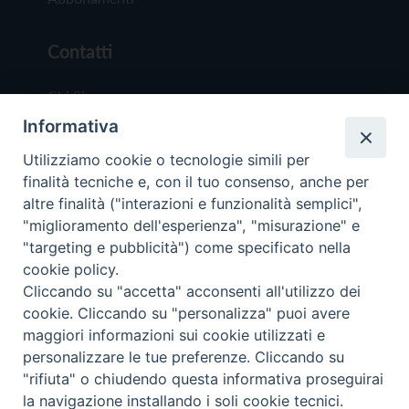
Contatti
Chi Siamo
Informativa
Redazione
Scrivici
Utilizziamo cookie o tecnologie simili per
finalità tecniche e, con il tuo consenso, anche per
altre finalità ("interazioni e funzionalità semplici",
"miglioramento dell'esperienza", "misurazione" e
"targeting e pubblicità") come specificato nella
cookie policy.
Copyright © 2019 - Tutti i diritti riservati - Vit
Cliccando su "accetta" acconsenti all'utilizzo dei
Trentina Editrice
cookie. Cliccando su "personalizza" puoi avere
maggiori informazioni sui cookie utilizzati e
Privacy Policy
personalizzare le tue preferenze. Cliccando su
Torna all'inizi
"rifiuta" o chiudendo questa informativa proseguirai
la navigazione installando i soli cookie tecnici.