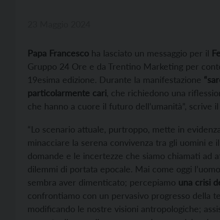
23 Maggio 2024
Papa Francesco
ha lasciato un messaggio per il
Fe
Gruppo 24 Ore e da Trentino Marketing per conto 
19esima edizione. Durante la manifestazione
“sar
particolarmente cari
, che richiedono una riflessi
che hanno a cuore il futuro dell’umanità”, scrive il 
“Lo scenario attuale, purtroppo, mette in evidenza a
minacciare la serena convivenza tra gli uomini e 
domande e le incertezze che siamo chiamati ad 
dilemmi di portata epocale. Mai come oggi l’uomo
sembra aver dimenticato; percepiamo
una crisi d
confrontiamo con un pervasivo progresso della tecn
modificando le nostre visioni antropologiche; assi