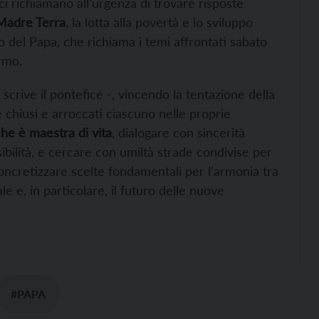
i richiamano all’urgenza di trovare risposte
 Madre Terra
, la lotta alla povertà e lo sviluppo
o del Papa, che richiama i temi affrontati sabato
rmo.
 scrive il pontefice -, vincendo la tentazione della
e chiusi e arroccati ciascuno nelle proprie
che è maestra di vita
, dialogare con sincerità
bilità, e cercare con umiltà strade condivise per
oncretizzare scelte fondamentali per l’armonia tra
ale e, in particolare, il futuro delle nuove
#PAPA