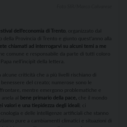
Foto SIR/Marco Calvarese
stival dell’economia di Trento
, organizzato dal
della Provincia di Trento e giunto quest’anno alla
ete chiamati ad interrogarvi su alcuni temi a me
one comune e responsabile da parte di tutti coloro
Papa nell’incipit della lettera.
lcune criticità che a più livelli rischiano di
il benessere del creato; numerose sono le
affrontare, mentre emergono problematiche e
 anela al
bene primario della pace,
che il mondo
ei valori e una tiepidezza degli ideali
; ci
ologia e delle intelligenze artificiali che stanno
stiamo pure a cambiamenti climatici e situazioni di