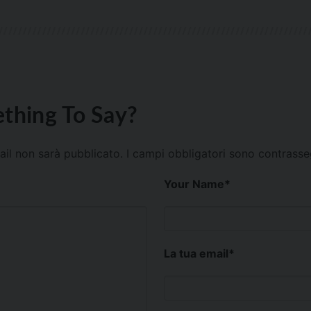
thing To Say?
mail non sarà pubblicato.
I campi obbligatori sono contrass
Your Name
*
La tua email
*