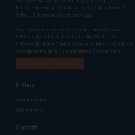
cui al decreto legislativo 15 maggio 2017, n. 70.
Indicazione resa ai sensi della lettera f) del comma 2
dell'art. 5 del medesimo decreto Lgs.
Vita Trentina, tramite la Fisc (Federazione Italiana
Settimanali Cattolici), ha aderito allo IAP (Istituto
dell'Autodisciplina Pubblicitaria) accettando il Codice di
Autodisciplina della Comunicazione Commerciale
Privacy Policy
Cookie Policy
E-Shop
Vendita Online
Abbonamenti
Contatti